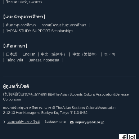
วิทยาศาสตร์บูรณาการ
【แนะนำทุนการศึกษา】
ค้นหาทุนการศึกษา
การสมัครขอรับทุนการศึกษา
JAPAN STUDY SUPPORT Scholarships
【เลือกภาษา】
日本語
English
中文（简体字）
中文（繁體字）
한국어
Tiếng Việt
Bahasa Indonesia
ผู้ดูแลเว็บไซต์
เว็บไซต์นี้เป็นเวบที่ดูแลร่วมกันของThe Asian Students Cultural Association&Benesse
Corporation
แผนกสนับสนุนการศึกษานานาชาติ The Asian Students Cultural Association
2-12-13 Hon-Komagome,Bunkyo-Ku, Tokyo 〒113-8462
คอนเซปต์ของเวบไซต์
ติดต่อสอบถาม