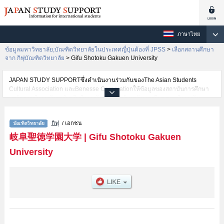
ภาษาไทย
ข้อมูลมหาวิทยาลัย,บัณฑิตวิทยาลัยในประเทศญี่ปุ่นต้องที่ JPSS
>
เลือกสถานศึกษา
จาก กิฟุบัณฑิตวิทยาลัย
>
Gifu Shotoku Gakuen University
JAPAN STUDY SUPPORTซึ่งดำเนินงานร่วมกันของThe Asian Students
Cultural Association และBenesse Corporationให้ข้อมูลของสถาบันการศึกษา
ระดับมหาวิทยาลัย・บัณฑิตวิทยาลัย・วิทยาลัยระดับอนุปริญญา・วิทยาลัย
อาชีวศึกษากว่า1,300 แห่งที่กำลังเปิดรับสมัครนักศึกษาต่างชาติอยู่ ที่นี่จะให้
ข้อมูลรายละเอียดเกี่ยวกับGifu Shotoku Gakuen University,ข้อมูลจำเป็นสำหรับ
กิฟุ
/ เอกชน
นักศึกษาต่างชาติเช่น เป็นต้น,ข้อมูลของแต่ละสาขาวิจัย,ข้อมูลการสอบคัดเลือก
เข้าศึกษาเช่นจำนวนคนที่รับสมัครหรือจำนวนคนที่ผ่านการสอบคัดเลือก
岐阜聖徳学園大学
|
Gifu Shotoku Gakuen
เป็นต้น,แนะนำสถานที่,การเดินทางเป็นต้นไว้ด้วยดังนั้นขอเชิญใช้บริการค้นหา
University
ข้อมูลตามอัธยาศัย