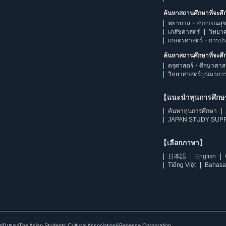
ค้นหาสถานศึกษาที่จะศ
พยาบาล・สาธารณสุข
เภสัชศาสตร์
วิทยา
เกษตรศาสตร์・การป
ค้นหาสถานศึกษาที่จะศ
ครุศาสตร์・ศึกษาศาส
วิทยาศาสตร์บูรณากา
【แนะนำทุนการศึก
ค้นหาทุนการศึกษา
JAPAN STUDY SUPP
【เลือกภาษา】
日本語
English
Tiếng Việt
Bahasa
ร่วมกันของThe Asian Students Cultural Association&Benesse Corporation