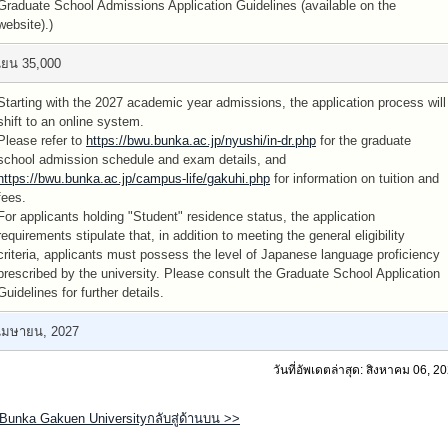
Graduate School Admissions Application Guidelines (available on the
website).)
เยน 35,000
Starting with the 2027 academic year admissions, the application process will
shift to an online system.
Please refer to
https://bwu.bunka.ac.jp/nyushi/in-dr.php
for the graduate
school admission schedule and exam details, and
https://bwu.bunka.ac.jp/campus-life/gakuhi.php
for information on tuition and
fees.
For applicants holding "Student" residence status, the application
requirements stipulate that, in addition to meeting the general eligibility
criteria, applicants must possess the level of Japanese language proficiency
prescribed by the university. Please consult the Graduate School Application
Guidelines for further details.
เมษายน, 2027
วันที่อัพเดตล่าสุด: สิงหาคม 06, 2
Bunka Gakuen Universityกลับสู่ด้านบน >>