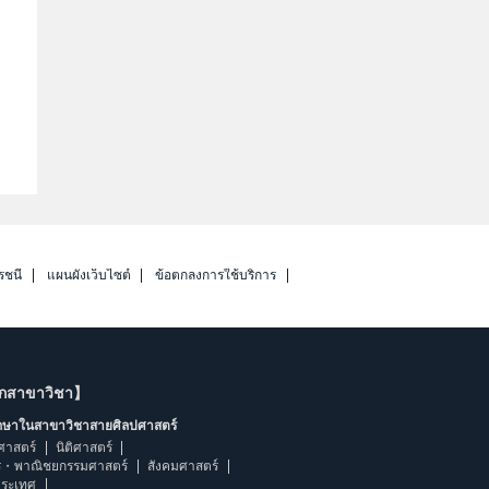
รชนี
แผนผังเว็บไซต์
ข้อตกลงการใช้บริการ
ากสาขาวิชา】
ึกษาในสาขาวิชาสายศิลปศาสตร์
ศาสตร์
นิติศาสตร์
ร・พาณิชยกรรมศาสตร์
สังคมศาสตร์
ประเทศ