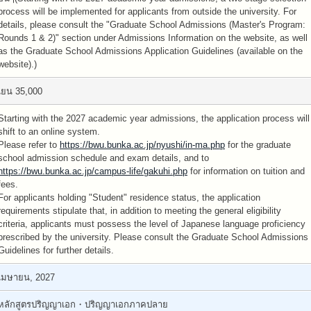
process will be implemented for applicants from outside the university. For
details, please consult the "Graduate School Admissions (Master's Program:
Rounds 1 & 2)" section under Admissions Information on the website, as well
as the Graduate School Admissions Application Guidelines (available on the
website).)
เยน 35,000
Starting with the 2027 academic year admissions, the application process will
shift to an online system.
Please refer to
https://bwu.bunka.ac.jp/nyushi/in-ma.php
for the graduate
school admission schedule and exam details, and to
https://bwu.bunka.ac.jp/campus-life/gakuhi.php
for information on tuition and
fees.
For applicants holding "Student" residence status, the application
requirements stipulate that, in addition to meeting the general eligibility
criteria, applicants must possess the level of Japanese language proficiency
prescribed by the university. Please consult the Graduate School Admissions
Guidelines for further details.
เมษายน, 2027
หลักสูตรปริญญาเอก・ปริญญาเอกภาคปลาย