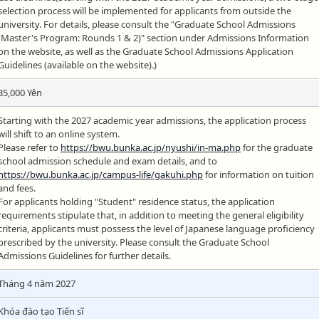
selection process will be implemented for applicants from outside the
university. For details, please consult the "Graduate School Admissions
(Master's Program: Rounds 1 & 2)" section under Admissions Information
on the website, as well as the Graduate School Admissions Application
Guidelines (available on the website).)
35,000 Yên
Starting with the 2027 academic year admissions, the application process
will shift to an online system.
Please refer to
https://bwu.bunka.ac.jp/nyushi/in-ma.php
for the graduate
school admission schedule and exam details, and to
https://bwu.bunka.ac.jp/campus-life/gakuhi.php
for information on tuition
and fees.
For applicants holding "Student" residence status, the application
requirements stipulate that, in addition to meeting the general eligibility
criteria, applicants must possess the level of Japanese language proficiency
prescribed by the university. Please consult the Graduate School
Admissions Guidelines for further details.
Tháng 4 năm 2027
Khóa đào tạo Tiến sĩ