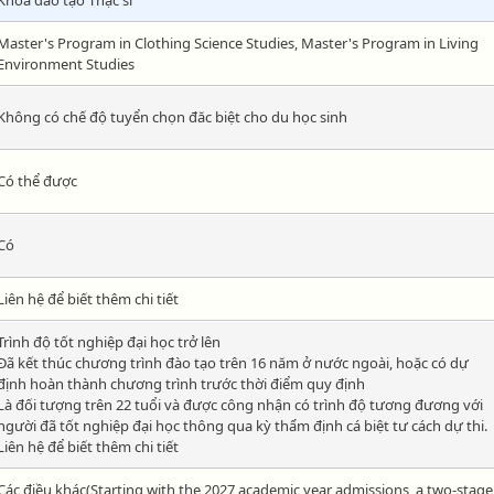
Khóa đào tạo Thạc sĩ
Master's Program in Clothing Science Studies, Master's Program in Living
Environment Studies
Không có chế độ tuyển chọn đăc biệt cho du học sinh
Có thể được
Có
Liên hệ để biết thêm chi tiết
Trình độ tốt nghiệp đại học trở lên
Đã kết thúc chương trình đào tạo trên 16 năm ở nước ngoài, hoặc có dự
định hoàn thành chương trình trước thời điểm quy định
Là đối tượng trên 22 tuổi và được công nhận có trình độ tương đương với
người đã tốt nghiệp đại học thông qua kỳ thẩm định cá biệt tư cách dự thi.
Liên hệ để biết thêm chi tiết
Các điều khác(Starting with the 2027 academic year admissions, a two-stage