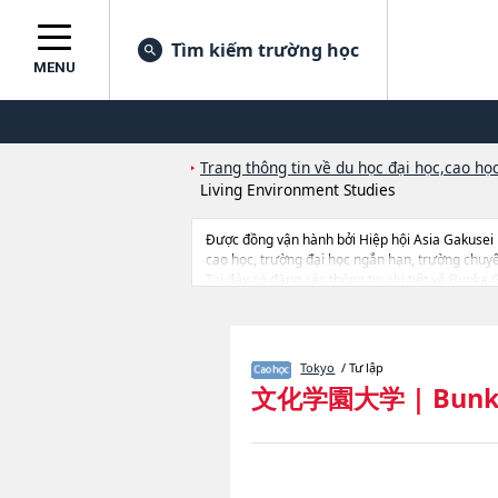
Tìm kiếm trường học
MENU
Trang thông tin về du học đại học,cao học
Living Environment Studies
Được đồng vận hành bởi Hiệp hội Asia Gakusei
cao học, trường đại học ngắn hạn, trường chuy
Tại đây có đăng các thông tin chi tiết về Bunka
Studies, thông tin về từng khoa nghiên cứu, thôn
Tokyo
/ Tư lập
文化学園大学
|
Bunk