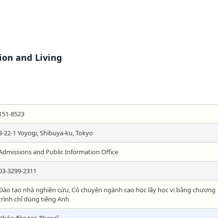
ion and Living
151-8523
3-22-1 Yoyogi, Shibuya-ku, Tokyo
Admissions and Public Information Office
03-3299-2311
Đào tạo nhà nghiên cứu, Có chuyên ngành cao học lấy học vị bằng chương
trình chỉ dùng tiếng Anh