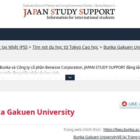
Graduate School of Fashion and Living Environment Studies | Bunka Gakuen Univ...
 tại Nhật JPSS
>
Tìm nơi du học từ Tokyo Cao học
>
Bunka Gakuen Uni
 Bunka và Công ty cổ phần Benesse Corporation, JAPAN STUDY SUPPORT đăng tải c
ên môn đang tiếp nhận du học sinh.
 Gakuen University, và thông tin cần thiết dành cho du học sinh, như là về các Gr
g tin liên quan đến thi tuyển như số lượng tuyển sinh, số lượng trúng tuyển, cở sở 
a Gakuen University
Trang web chính thức:
https://bwu.bunka.ac.
Bunka Gakuen UniversityVề lại Trang 