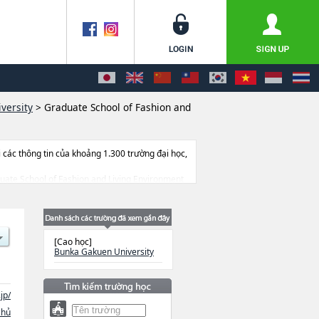
versity
>
Graduate School of Fashion and
ác thông tin của khoảng 1.300 trường đại học,
aduate School of Fashion and Living Environment
trang thiết bị, hướng dẫn địa điểm v.v...
[Cao học]
Bunka Gakuen University
jp/
chủ