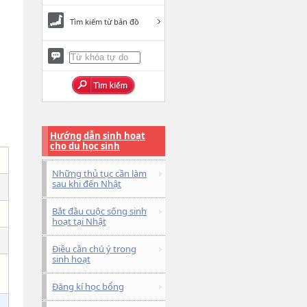
Tìm kiếm từ bản đồ
Hướng dẫn sinh hoạt
cho du học sinh
Những thủ tục cần làm
sau khi đến Nhật
Bắt đầu cuộc sống sinh
hoạt tại Nhật
Điều cần chú ý trong
sinh hoạt
Đăng kí học bổng