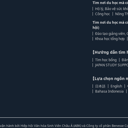
Tìm nơi du học mà c
Hộ lý, Bảo vệ sức kh
Công học
Nông Th
Tìm nơi du học mà c
hội)
Đào tạo giảng viên, 
Khoa học tổng hợp
【Hướng dẫn tìm 
Tìm học bổng
Đăn
JAPAN STUDY SUPPO
【Lựa chọn ngôn
日本語
English
Bahasa Indonesia
vận hành bởi Hiệp hội Văn hóa Sinh Viên Châu Á (ABK) và Công ty cổ phần Benesse C