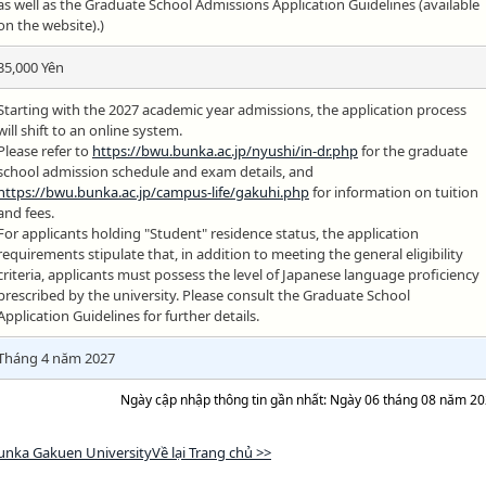
as well as the Graduate School Admissions Application Guidelines (available
on the website).)
35,000 Yên
Starting with the 2027 academic year admissions, the application process
will shift to an online system.
Please refer to
https://bwu.bunka.ac.jp/nyushi/in-dr.php
for the graduate
school admission schedule and exam details, and
https://bwu.bunka.ac.jp/campus-life/gakuhi.php
for information on tuition
and fees.
For applicants holding "Student" residence status, the application
requirements stipulate that, in addition to meeting the general eligibility
criteria, applicants must possess the level of Japanese language proficiency
prescribed by the university. Please consult the Graduate School
Application Guidelines for further details.
Tháng 4 năm 2027
Ngày cập nhập thông tin gần nhất: Ngày 06 tháng 08 năm 2
unka Gakuen UniversityVề lại Trang chủ >>