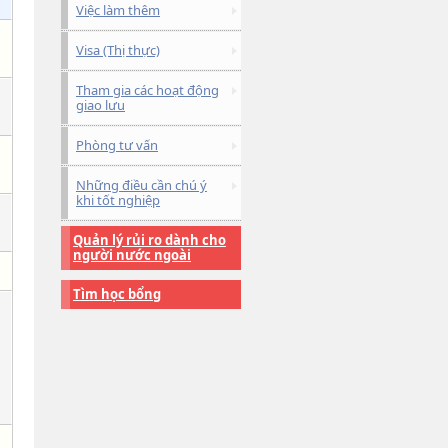
Việc làm thêm
Visa (Thị thực)
Tham gia các hoạt động
giao lưu
Phòng tư vấn
Những điều cần chú ý
khi tốt nghiệp
Quản lý rủi ro dành cho
người nước ngoài
Tìm học bổng