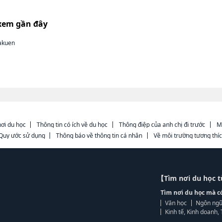
xem gần đây
akuen
ơi du học
Thông tin có ích về du học
Thông điệp của anh chị đi trước
M
Quy ước sử dụng
Thông báo về thông tin cá nhân
Về môi trường tương thí
【Tìm nơi du học 
Tìm nơi du học mà c
Văn học
Ngôn ngữ
Kinh tế, Kinh doanh