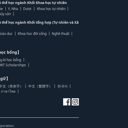
ó thể học ngành Khối Khoa học tự nhiên
ỏe
Y, Nha
Dược
Khoa học tự nhiên
ủy sản
ó thể học ngành Khối tổng hợp (Tự nhiên và Xã
Giáo dục
Khoa học đời sống
Nghệ thuật
học bổng】
g kí học bổng
RT Scholarships
 ngữ】
中文（简体字）
中文（繁體字）
한국어
ภาษาไทย
oporation.