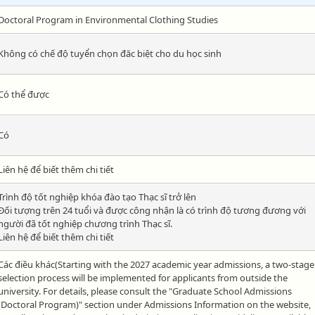
Doctoral Program in Environmental Clothing Studies
Không có chế độ tuyển chọn đăc biệt cho du học sinh
Có thể được
Có
Liên hệ để biết thêm chi tiết
Trình độ tốt nghiệp khóa đào tạo Thạc sĩ trở lên
Đối tượng trên 24 tuổi và được công nhận là có trình độ tương đương với
người đã tốt nghiệp chương trình Thạc sĩ.
Liên hệ để biết thêm chi tiết
Các điều khác(Starting with the 2027 academic year admissions, a two-stage
selection process will be implemented for applicants from outside the
university. For details, please consult the "Graduate School Admissions
(Doctoral Program)" section under Admissions Information on the website,