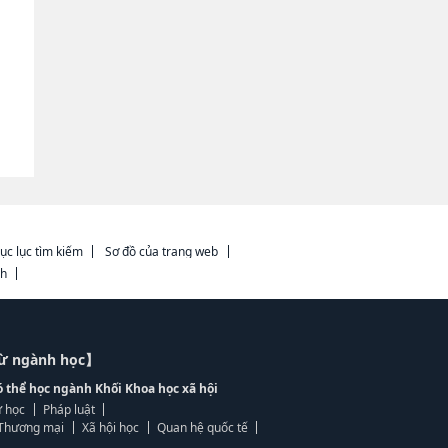
ục lục tìm kiếm
Sơ đồ của trang web
ch
từ ngành học】
ó thể học ngành Khối Khoa học xã hội
 học
Pháp luật
, Thương mại
Xã hội học
Quan hệ quốc tế