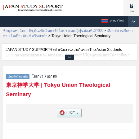
ภาษาไทย
ข้อมูลมหาวิทยาลัย,บัณฑิตวิทยาลัยในประเทศญี่ปุ่นต้องที่ JPSS
>
เลือกสถานศึกษา
จาก โตเกียวบัณฑิตวิทยาลัย
>
Tokyo Union Theological Seminary
JAPAN STUDY SUPPORTซึ่งดำเนินงานร่วมกันของThe Asian Students
Cultural Association และBenesse Corporationให้ข้อมูลของสถาบันการศึกษา
ระดับมหาวิทยาลัย・บัณฑิตวิทยาลัย・วิทยาลัยระดับอนุปริญญา・วิทยาลัย
อาชีวศึกษากว่า1,300 แห่งที่กำลังเปิดรับสมัครนักศึกษาต่างชาติอยู่ ที่นี่จะให้
ข้อมูลรายละเอียดเกี่ยวกับTokyo Union Theological Seminary,ข้อมูลจำเป็น
โตเกียว
/ เอกชน
สำหรับนักศึกษาต่างชาติเช่นTheology เป็นต้น,ข้อมูลของแต่ละสาขาวิจัย,ข้อมูล
การสอบคัดเลือกเข้าศึกษาเช่นจำนวนคนที่รับสมัครหรือจำนวนคนที่ผ่านการสอบ
東京神学大学
|
Tokyo Union Theological
คัดเลือกเป็นต้น,แนะนำสถานที่,การเดินทางเป็นต้นไว้ด้วยดังนั้นขอเชิญใช้บริการ
Seminary
ค้นหาข้อมูลตามอัธยาศัย