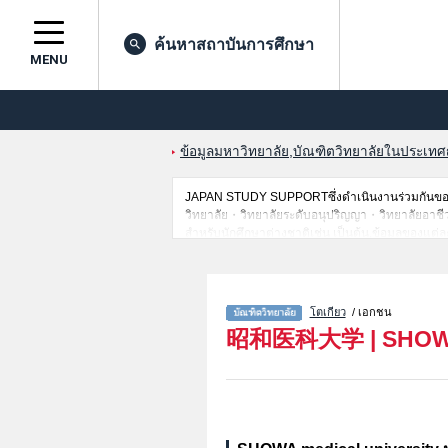
ค้นหาสถาบันการศึกษา
MENU
ข้อมูลมหาวิทยาลัย,บัณฑิตวิทยาลัยในประเทศญี่
JAPAN STUDY SUPPORTซึ่งดำเนินงานร่วมกันของT
วิทยาลัย・วิทยาลัยระดับอนุปริญญา・วิทยาลัยอาชีวศึก
สำหรับนักศึกษาต่างชาติเช่น เป็นต้น,ข้อมูลของแต
เป็นต้นไว้ด้วยดังนั้นขอเชิญใช้บริการค้นหาข้อมูลต
โตเกียว
/ เอกชน
昭和医科大学
|
SHOWA