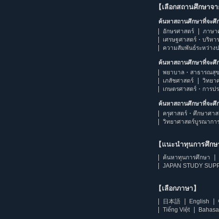
【เลือกสถานศึกษาจ
ค้นหาสถานศึกษาที่จะศ
อักษรศาสตร์
ภาษา
เศรษฐศาสตร์・บริหา
ความสัมพันธ์ระหว่าง
ค้นหาสถานศึกษาที่จะศ
พยาบาล・สาธารณสุข
เภสัชศาสตร์
วิทยา
เกษตรศาสตร์・การป
ค้นหาสถานศึกษาที่จะศ
ครุศาสตร์・ศึกษาศาส
วิทยาศาสตร์บูรณากา
【แนะนำทุนการศึก
ค้นหาทุนการศึกษา
JAPAN STUDY SUPP
【เลือกภาษา】
日本語
English
Tiếng Việt
Bahasa