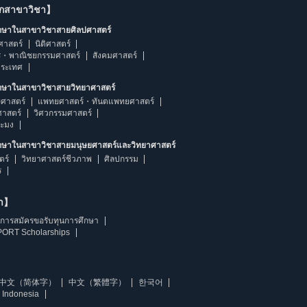
ากสาขาวิชา】
ึกษาในสาขาวิชาสายศิลปศาสตร์
ศาสตร์
นิติศาสตร์
ร・พาณิชยกรรมศาสตร์
สังคมศาสตร์
ประเทศ
ึกษาในสาขาวิชาสายวิทยาศาสตร์
ศาสตร์
แพทยศาสตร์・ทันตแพทยศาสตร์
ศาสตร์
วิศวกรรมศาสตร์
ระมง
ึกษาในสาขาวิชาสายมนุษยศาสตร์และวิทยาศาสตร์
ตร์
วิทยาศาสตร์ชีวภาพ
ศิลปกรรม
ร
ษา】
การสมัครขอรับทุนการศึกษา
ORT Scholarships
中文（简体字）
中文（繁體字）
한국어
 Indonesia