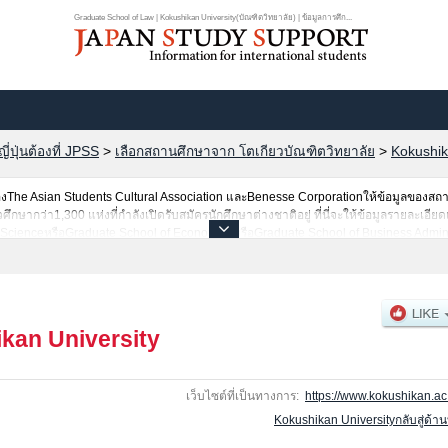
Graduate School of Law | Kokushikan University(บัณฑิตวิทยาลัย) | ข้อมูลการศึก...
ปุ่นต้องที่ JPSS
>
เลือกสถานศึกษาจาก โตเกียวบัณฑิตวิทยาลัย
>
Kokushik
he Asian Students Cultural Association และBenesse Corporationให้ข้อมูลของสถ
ษากว่า1,300 แห่งที่กำลังเปิดรับสมัครนักศึกษาต่างชาติอยู่ ที่นี่จะให้ข้อมูลรายละเอียด
al ScienceหรือGraduate School of EconomicsหรือGraduate School of Business Admini
 SystemหรือGraduate School of EngineeringหรือGraduate School of LawหรือGraduate
ncesหรือGlobalising Asia เป็นต้น,ข้อมูลของแต่ละสาขาวิจัย,ข้อมูลการสอบคัดเลือกเข
็นต้นไว้ด้วยดังนั้นขอเชิญใช้บริการค้นหาข้อมูลตามอัธยาศัย
kan University
เว็บไซต์ที่เป็นทางการ:
https://www.kokushikan.ac.
Kokushikan Universityกลับสู่ด้า