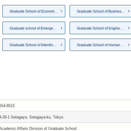
Graduate School of Economics
Graduate School of Business A...
Graduate school of Emergency ...
Graduate School of Engineering
Graduate School of Interdisci...
Graduate School of Human Scie...
154-8515
4-28-1 Setagaya, Setagaya-ku, Tokyo
Academic Affairs Division of Graduate School