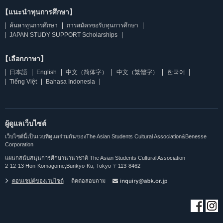
【แนะนำทุนการศึกษา】
ค้นหาทุนการศึกษา
การสมัครขอรับทุนการศึกษา
JAPAN STUDY SUPPORT Scholarships
【เลือกภาษา】
日本語
English
中文（简体字）
中文（繁體字）
한국어
Tiếng Việt
Bahasa Indonesia
ผู้ดูแลเว็บไซต์
เว็บไซต์นี้เป็นเวบที่ดูแลร่วมกันของThe Asian Students Cultural Association&Benesse
Corporation
แผนกสนับสนุนการศึกษานานาชาติ The Asian Students Cultural Association
2-12-13 Hon-Komagome,Bunkyo-Ku, Tokyo 〒113-8462
คอนเซปต์ของเวบไซต์
ติดต่อสอบถาม