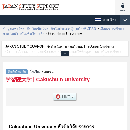
ภาษาไทย
ข้อมูลมหาวิทยาลัย,บัณฑิตวิทยาลัยในประเทศญี่ปุ่นต้องที่ JPSS
>
เลือกสถานศึกษา
จาก โตเกียวบัณฑิตวิทยาลัย
>
Gakushuin University
JAPAN STUDY SUPPORTซึ่งดำเนินงานร่วมกันของThe Asian Students
Cultural Association และBenesse Corporationให้ข้อมูลของสถาบันการศึกษา
ระดับมหาวิทยาลัย・บัณฑิตวิทยาลัย・วิทยาลัยระดับอนุปริญญา・วิทยาลัย
อาชีวศึกษากว่า1,300 แห่งที่กำลังเปิดรับสมัครนักศึกษาต่างชาติอยู่ ที่นี่จะให้
ข้อมูลรายละเอียดเกี่ยวกับGakushuin University,ข้อมูลจำเป็นสำหรับนักศึกษา
โตเกียว
/ เอกชน
ต่างชาติเช่น เป็นต้น,ข้อมูลของแต่ละสาขาวิจัย,ข้อมูลการสอบคัดเลือกเข้าศึกษา
เช่นจำนวนคนที่รับสมัครหรือจำนวนคนที่ผ่านการสอบคัดเลือกเป็นต้น,แนะนำ
学習院大学
|
Gakushuin University
สถานที่,การเดินทางเป็นต้นไว้ด้วยดังนั้นขอเชิญใช้บริการค้นหาข้อมูลตาม
อัธยาศัย
Gakushuin University หัวข้อวิจัย รายการ