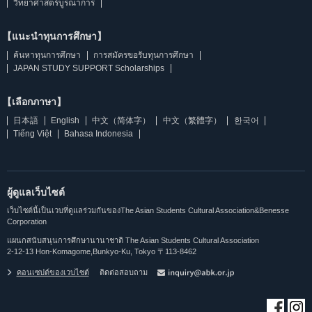
วิทยาศาสตร์บูรณาการ
【แนะนำทุนการศึกษา】
ค้นหาทุนการศึกษา
การสมัครขอรับทุนการศึกษา
JAPAN STUDY SUPPORT Scholarships
【เลือกภาษา】
日本語
English
中文（简体字）
中文（繁體字）
한국어
Tiếng Việt
Bahasa Indonesia
ผู้ดูแลเว็บไซต์
เว็บไซต์นี้เป็นเวบที่ดูแลร่วมกันของThe Asian Students Cultural Association&Benesse
Corporation
แผนกสนับสนุนการศึกษานานาชาติ The Asian Students Cultural Association
2-12-13 Hon-Komagome,Bunkyo-Ku, Tokyo 〒113-8462
คอนเซปต์ของเวบไซต์
ติดต่อสอบถาม