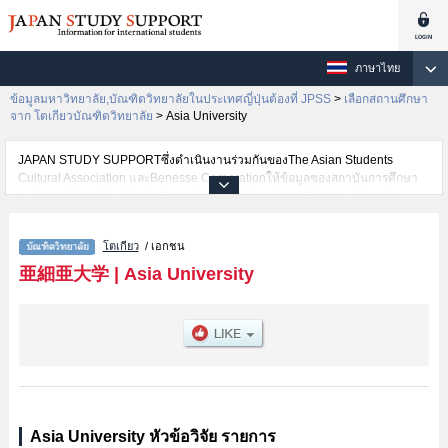
ภาษาไทย
ข้อมูลมหาวิทยาลัย,บัณฑิตวิทยาลัยในประเทศญี่ปุ่นต้องที่ JPSS
>
เลือกสถานศึกษา
จาก โตเกียวบัณฑิตวิทยาลัย
>
Asia University
JAPAN STUDY SUPPORTซึ่งดำเนินงานร่วมกันของThe Asian Students
Cultural Association และBenesse Corporationให้ข้อมูลของสถาบันการศึกษา
ระดับมหาวิทยาลัย・บัณฑิตวิทยาลัย・วิทยาลัยระดับอนุปริญญา・วิทยาลัย
อาชีวศึกษากว่า1,300 แห่งที่กำลังเปิดรับสมัครนักศึกษาต่างชาติอยู่ ที่นี่จะให้
ข้อมูลรายละเอียดเกี่ยวกับAsia University,ข้อมูลจำเป็นสำหรับนักศึกษาต่างชาติ
โตเกียว
/ เอกชน
เช่นGraduate School of EconomicsหรือGraduate School of LawหรือGraduate
School of Asian and International Business Strategy เป็นต้น,ข้อมูลของแต่ละ
亜細亜大学
|
Asia University
สาขาวิจัย,ข้อมูลการสอบคัดเลือกเข้าศึกษาเช่นจำนวนคนที่รับสมัครหรือจำนวน
คนที่ผ่านการสอบคัดเลือกเป็นต้น,แนะนำสถานที่,การเดินทางเป็นต้นไว้ด้วยดังนั้น
ขอเชิญใช้บริการค้นหาข้อมูลตามอัธยาศัย
Asia University หัวข้อวิจัย รายการ