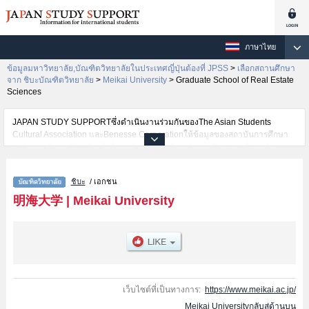
ภาษาไทย
ข้อมูลมหาวิทยาลัย,บัณฑิตวิทยาลัยในประเทศญี่ปุ่นต้องที่ JPSS
>
เลือกสถานศึกษา
จาก ชิบะบัณฑิตวิทยาลัย
>
Meikai University
>
Graduate School of Real Estate
Sciences
JAPAN STUDY SUPPORTซึ่งดำเนินงานร่วมกันของThe Asian Students
Cultural Association และBenesse Corporationให้ข้อมูลของสถาบันการศึกษา
ระดับมหาวิทยาลัย・บัณฑิตวิทยาลัย・วิทยาลัยระดับอนุปริญญา・วิทยาลัย
อาชีวศึกษากว่า1,300 แห่งที่กำลังเปิดรับสมัครนักศึกษาต่างชาติอยู่ ที่นี่จะให้
ข้อมูลรายละเอียดเกี่ยวกับMeikai University,ข้อมูลจำเป็นสำหรับนักศึกษาต่าง
ชิบะ
/ เอกชน
ชาติเช่นGraduate School of Applied LinguisticsหรือGraduate school of
EconomicsหรือGraduate School of Real Estate SciencesหรือDentistry
明海大学
|
Meikai University
เป็นต้น,ข้อมูลของแต่ละสาขาวิจัย,ข้อมูลการสอบคัดเลือกเข้าศึกษาเช่นจำนวนคน
ที่รับสมัครหรือจำนวนคนที่ผ่านการสอบคัดเลือกเป็นต้น,แนะนำสถานที่,การเดิน
ทางเป็นต้นไว้ด้วยดังนั้นขอเชิญใช้บริการค้นหาข้อมูลตามอัธยาศัย
เว็บไซต์ที่เป็นทางการ:
https://www.meikai.ac.jp/
Meikai Universityกลับสู่ด้านบน