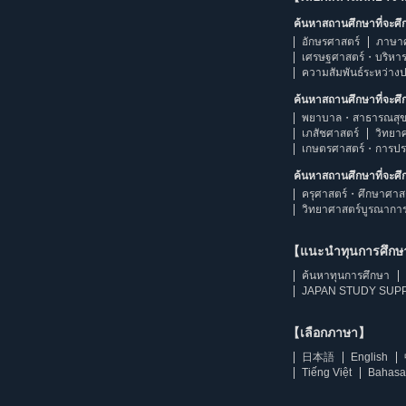
ค้นหาสถานศึกษาที่จะศ
อักษรศาสตร์
ภาษา
เศรษฐศาสตร์・บริหา
ความสัมพันธ์ระหว่าง
ค้นหาสถานศึกษาที่จะศ
พยาบาล・สาธารณสุข
เภสัชศาสตร์
วิทยา
เกษตรศาสตร์・การป
ค้นหาสถานศึกษาที่จะศ
ครุศาสตร์・ศึกษาศาส
วิทยาศาสตร์บูรณากา
【แนะนำทุนการศึก
ค้นหาทุนการศึกษา
JAPAN STUDY SUPP
【เลือกภาษา】
日本語
English
Tiếng Việt
Bahasa