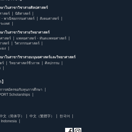
ึกษาในสาขาวิชาสายศิลปศาสตร์
ศาสตร์
นิติศาสตร์
ร・พาณิชยกรรมศาสตร์
สังคมศาสตร์
ประเทศ
ึกษาในสาขาวิชาสายวิทยาศาสตร์
ศาสตร์
แพทยศาสตร์・ทันตแพทยศาสตร์
ศาสตร์
วิศวกรรมศาสตร์
ระมง
ึกษาในสาขาวิชาสายมนุษยศาสตร์และวิทยาศาสตร์
ตร์
วิทยาศาสตร์ชีวภาพ
ศิลปกรรม
ร
ษา】
การสมัครขอรับทุนการศึกษา
ORT Scholarships
中文（简体字）
中文（繁體字）
한국어
 Indonesia