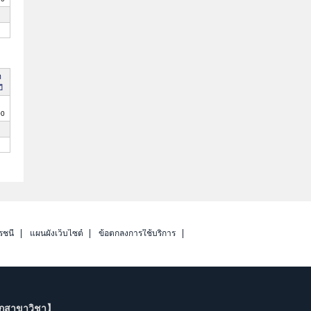
า
ี
00
รชนี
แผนผังเว็บไซต์
ข้อตกลงการใช้บริการ
ากสาขาวิชา】