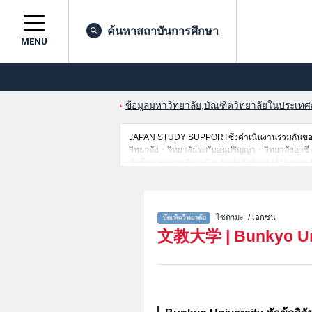
ค้นหาสถาบันการศึกษา
MENU
ข้อมูลมหาวิทยาลัย,บัณฑิตวิทยาลัยในประเทศญี่
JAPAN STUDY SUPPORTซึ่งดำเนินงานร่วมกันของT
วิทยาลัย・วิทยาลัยระดับอนุปริญญา・วิทยาลัยอาชีวศึกษ
นักศึกษาต่างชาติเช่นGraduate School of Human 
StudiesหรือEducation เป็นต้น,ข้อมูลของแต่ละสาข
เป็นต้นไว้ด้วยดังนั้นขอเชิญใช้บริการค้นหาข้อมูลต
ไซตามะ
/ เอกชน
文教大学
|
Bunkyo Un