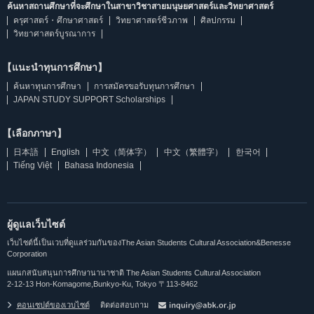
ค้นหาสถานศึกษาที่จะศึกษาในสาขาวิชาสายมนุษยศาสตร์และวิทยาศาสตร์
ครุศาสตร์・ศึกษาศาสตร์
วิทยาศาสตร์ชีวภาพ
ศิลปกรรม
วิทยาศาสตร์บูรณาการ
【แนะนำทุนการศึกษา】
ค้นหาทุนการศึกษา
การสมัครขอรับทุนการศึกษา
JAPAN STUDY SUPPORT Scholarships
【เลือกภาษา】
日本語
English
中文（简体字）
中文（繁體字）
한국어
Tiếng Việt
Bahasa Indonesia
ผู้ดูแลเว็บไซต์
เว็บไซต์นี้เป็นเวบที่ดูแลร่วมกันของThe Asian Students Cultural Association&Benesse
Corporation
แผนกสนับสนุนการศึกษานานาชาติ The Asian Students Cultural Association
2-12-13 Hon-Komagome,Bunkyo-Ku, Tokyo 〒113-8462
คอนเซปต์ของเวบไซต์
ติดต่อสอบถาม