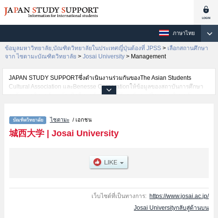
ภาษาไทย
ข้อมูลมหาวิทยาลัย,บัณฑิตวิทยาลัยในประเทศญี่ปุ่นต้องที่ JPSS
>
เลือกสถานศึกษา
จาก ไซตามะบัณฑิตวิทยาลัย
>
Josai University
>
Management
JAPAN STUDY SUPPORTซึ่งดำเนินงานร่วมกันของThe Asian Students
Cultural Association และBenesse Corporationให้ข้อมูลของสถาบันการศึกษา
ระดับมหาวิทยาลัย・บัณฑิตวิทยาลัย・วิทยาลัยระดับอนุปริญญา・วิทยาลัย
อาชีวศึกษากว่า1,300 แห่งที่กำลังเปิดรับสมัครนักศึกษาต่างชาติอยู่ ที่นี่จะให้
ข้อมูลรายละเอียดเกี่ยวกับJosai University,ข้อมูลจำเป็นสำหรับนักศึกษาต่างชาติ
ไซตามะ
/ เอกชน
เช่นPharmaceutical SciencesหรือScienceหรือEconomicsหรือManagement
เป็นต้น,ข้อมูลของแต่ละสาขาวิจัย,ข้อมูลการสอบคัดเลือกเข้าศึกษาเช่นจำนวนคน
城西大学
|
Josai University
ที่รับสมัครหรือจำนวนคนที่ผ่านการสอบคัดเลือกเป็นต้น,แนะนำสถานที่,การเดิน
ทางเป็นต้นไว้ด้วยดังนั้นขอเชิญใช้บริการค้นหาข้อมูลตามอัธยาศัย
เว็บไซต์ที่เป็นทางการ:
https://www.josai.ac.jp/
Josai Universityกลับสู่ด้านบน