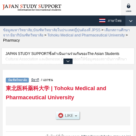
ภาษาไทย
ข้อมูลมหาวิทยาลัย,บัณฑิตวิทยาลัยในประเทศญี่ปุ่นต้องที่ JPSS
>
เลือกสถานศึกษา
จาก มิยากิบัณฑิตวิทยาลัย
>
Tohoku Medical and Pharmaceutical University
>
Pharmacy
JAPAN STUDY SUPPORTซึ่งดำเนินงานร่วมกันของThe Asian Students
Cultural Association และBenesse Corporationให้ข้อมูลของสถาบันการศึกษา
ระดับมหาวิทยาลัย・บัณฑิตวิทยาลัย・วิทยาลัยระดับอนุปริญญา・วิทยาลัย
อาชีวศึกษากว่า1,300 แห่งที่กำลังเปิดรับสมัครนักศึกษาต่างชาติอยู่ ที่นี่จะให้
ข้อมูลรายละเอียดเกี่ยวกับTohoku Medical and Pharmaceutical
มิยากิ
/ เอกชน
University,ข้อมูลจำเป็นสำหรับนักศึกษาต่างชาติเช่นPharmacy เป็นต้น,ข้อมูล
ของแต่ละสาขาวิจัย,ข้อมูลการสอบคัดเลือกเข้าศึกษาเช่นจำนวนคนที่รับสมัครหรือ
東北医科薬科大学
|
Tohoku Medical and
จำนวนคนที่ผ่านการสอบคัดเลือกเป็นต้น,แนะนำสถานที่,การเดินทางเป็นต้นไว้
Pharmaceutical University
ด้วยดังนั้นขอเชิญใช้บริการค้นหาข้อมูลตามอัธยาศัย