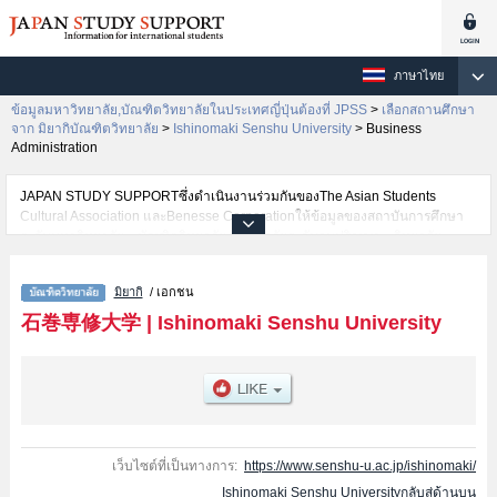
ภาษาไทย
ข้อมูลมหาวิทยาลัย,บัณฑิตวิทยาลัยในประเทศญี่ปุ่นต้องที่ JPSS
>
เลือกสถานศึกษา
จาก มิยากิบัณฑิตวิทยาลัย
>
Ishinomaki Senshu University
>
Business
Administration
JAPAN STUDY SUPPORTซึ่งดำเนินงานร่วมกันของThe Asian Students
Cultural Association และBenesse Corporationให้ข้อมูลของสถาบันการศึกษา
ระดับมหาวิทยาลัย・บัณฑิตวิทยาลัย・วิทยาลัยระดับอนุปริญญา・วิทยาลัย
อาชีวศึกษากว่า1,300 แห่งที่กำลังเปิดรับสมัครนักศึกษาต่างชาติอยู่ ที่นี่จะให้
ข้อมูลรายละเอียดเกี่ยวกับIshinomaki Senshu University,ข้อมูลจำเป็นสำหรับ
มิยากิ
/ เอกชน
นักศึกษาต่างชาติเช่นScience and EngineeringหรือBusiness Administration
เป็นต้น,ข้อมูลของแต่ละสาขาวิจัย,ข้อมูลการสอบคัดเลือกเข้าศึกษาเช่นจำนวนคน
石巻専修大学
|
Ishinomaki Senshu University
ที่รับสมัครหรือจำนวนคนที่ผ่านการสอบคัดเลือกเป็นต้น,แนะนำสถานที่,การเดิน
ทางเป็นต้นไว้ด้วยดังนั้นขอเชิญใช้บริการค้นหาข้อมูลตามอัธยาศัย
เว็บไซต์ที่เป็นทางการ:
https://www.senshu-u.ac.jp/ishinomaki/
Ishinomaki Senshu Universityกลับสู่ด้านบน