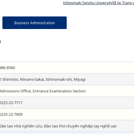
Ishinomaki Senshu UniversityVề lại Trang 
Business Administration
n
986-8580
1 Shinmito, Minami-Sakai, Ishinomaki-shi, Miyagi
Admissions Office, Entrance Examination Section
0225-22-7717
0225-22-7809
Đào tạo nhà nghiên cứu, Đào tạo thợ chuyên nghiệp tay nghề cao