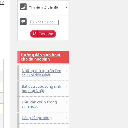
chủ
Tìm kiếm từ bản đồ
Hướng dẫn sinh hoạt
cho du học sinh
Những thủ tục cần làm
sau khi đến Nhật
Bắt đầu cuộc sống sinh
hoạt tại Nhật
Điều cần chú ý trong
sinh hoạt
Đăng kí học bổng