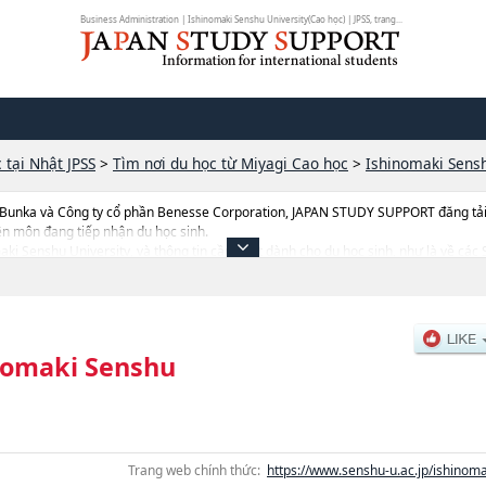
Business Administration | Ishinomaki Senshu University(Cao học) | JPSS, trang...
 tại Nhật JPSS
>
Tìm nơi du học từ Miyagi Cao học
>
Ishinomaki Sensh
 Bunka và Công ty cổ phần Benesse Corporation, JAPAN STUDY SUPPORT đăng tải c
ên môn đang tiếp nhận du học sinh.
omaki Senshu University, và thông tin cần thiết dành cho du học sinh, như là về c
u, thông tin liên quan đến thi tuyển như số lượng tuyển sinh, số lượng trúng tuyển,
nomaki Senshu
Trang web chính thức:
https://www.senshu-u.ac.jp/ishinoma