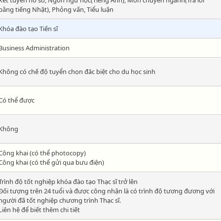
Xét tuyển hồ sơ, Ngôn ngữ học(Tiếng Anh), Môn chuyên ngành(Trả lời
bằng tiếng Nhật), Phỏng vấn, Tiểu luận
Khóa đào tạo Tiến sĩ
Business Administration
Không có chế độ tuyển chọn đăc biệt cho du học sinh
Có thể được
Không
Công khai (có thể photocopy)
Công khai (có thể gửi qua bưu điện)
Trình độ tốt nghiệp khóa đào tạo Thạc sĩ trở lên
Đối tượng trên 24 tuổi và được công nhận là có trình độ tương đương với
người đã tốt nghiệp chương trình Thạc sĩ.
Liên hệ để biết thêm chi tiết