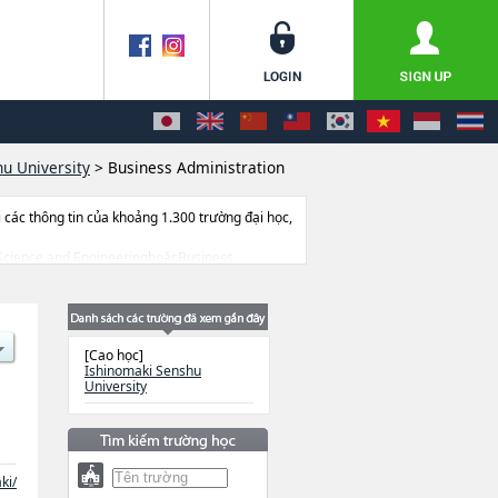
u University
>
Business Administration
ác thông tin của khoảng 1.300 trường đại học,
ác Science and EngineeringhoặcBusiness
 cở sở trang thiết bị, hướng dẫn địa điểm v.v...
[Cao học]
Ishinomaki Senshu
University
ki/