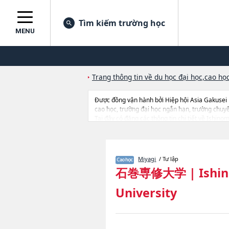
Tìm kiếm trường học
MENU
Trang thông tin về du học đại học,cao học
Được đồng vận hành bởi Hiệp hội Asia Gakusei
cao học, trường đại học ngắn hạn, trường chuy
Tại đây có đăng các thông tin chi tiết về Ishin
Administration, thông tin về từng khoa nghiên cứ
Miyagi
/ Tư lập
石巻専修大学
|
Ishi
University