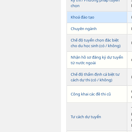
Kỳ thi / Phương pháp tuyển
chọn
Khoá đào tạo
Chuyên ngành
Chế độ tuyển chọn đăc biệt
cho du học sinh (có / không)
Nhận hồ sơ đăng ký dự tuyển
từ nước ngoài
Chế độ thẩm định cá biệt tư
cách dự thi (có / không)
Công khai các đề thi cũ
Tư cách dự tuyển