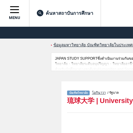
ค้นหาสถาบันการศึกษา
MENU
ข้อมูลมหาวิทยาลัย,บัณฑิตวิทยาลัยในประเทศญี่
JAPAN STUDY SUPPORTซึ่งดำเนินงานร่วมกันของT
วิทยาลัย・วิทยาลัยระดับอนุปริญญา・วิทยาลัยอาชีวศึกษ
สำหรับนักศึกษาต่างชาติเช่นHumanities and Soci
Community Engagement and Development เป็นต้น,
สถานที่,การเดินทางเป็นต้นไว้ด้วยดังนั้นขอเชิญใช้
โอกินาวา
/ รัฐบาล
琉球大学
|
Universit