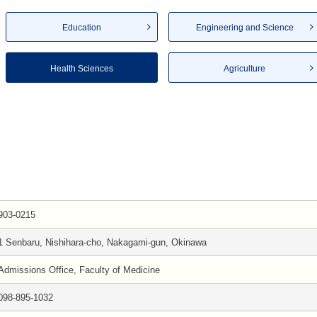
Education
Engineering and Science
Health Sciences
Agriculture
903-0215
1 Senbaru, Nishihara-cho, Nakagami-gun, Okinawa
Admissions Office, Faculty of Medicine
098-895-1032