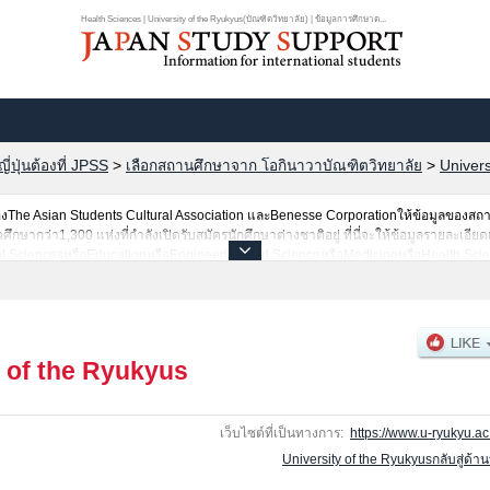
Health Sciences | University of the Ryukyus(บัณฑิตวิทยาลัย) | ข้อมูลการศึกษาต...
ปุ่นต้องที่ JPSS
>
เลือกสถานศึกษาจาก โอกินาวาบัณฑิตวิทยาลัย
>
Univers
he Asian Students Cultural Association และBenesse Corporationให้ข้อมูลของสถ
ากว่า1,300 แห่งที่กำลังเปิดรับสมัครนักศึกษาต่างชาติอยู่ ที่นี่จะให้ข้อมูลรายละเอียดเ
al SciencesหรือEducationหรือEngineering and ScienceหรือMedicineหรือHealth Scie
ข้อมูลของแต่ละสาขาวิจัย,ข้อมูลการสอบคัดเลือกเข้าศึกษาเช่นจำนวนคนที่รับสมัครหร
บริการค้นหาข้อมูลตามอัธยาศัย
y of the Ryukyus
เว็บไซต์ที่เป็นทางการ:
https://www.u-ryukyu.ac.
University of the Ryukyusกลับสู่ด้า