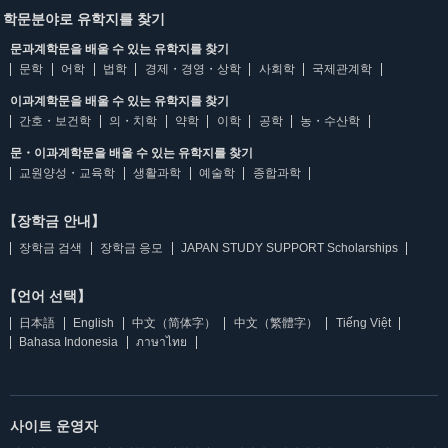
학문분야로 유학지를 찾기
문과계학문을 배울 수 있는 유학지를 찾기
문학
어학
법학
경제・경영・상학
사회학
국제관계학
이과계학문을 배울 수 있는 유학지를 찾기
간호・보건학
의・치학
약학
이학
공학
농・수산학
문・이과계학문을 배울 수 있는 유학지를 찾기
교원양성・교육학
생활과학
예술학
종합과학
【장학금 안내】
장학금 검색
장학금 응모
JAPAN STUDY SUPPORT Scholarships
【언어 선택】
日本語
English
中文（简体字）
中文（繁體字）
Tiếng Việt
Bahasa Indonesia
ภาษาไทย
사이트 운영자