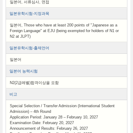
일본어, 서류심사, 면접
일본유학시험-지정과목
일본어, Those who have at least 200 points of "Japanese as a
Foreign Language" at EJU (being exempted for holders of N1 or
N2 at JLPT)
일본유학시험-출제언어
일본어
일본어 능력시험
N2(2급레벨)합격이상을 요함
비고
Special Selection / Transfer Admission (International Student
Admission) – 4th Round
Application Period: January 28 – February 10, 2027
Examination Date: February 20, 2027
Announcement of Results: February 26, 2027