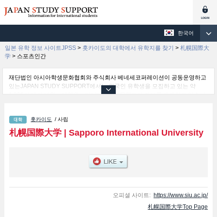
한국어
일본 유학 정보 사이트JPSS
>
홋카이도의 대학에서 유학지를 찾기
>
札幌国際大
学
>
스포츠인간
재단법인 아시아학생문화협회와 주식회사 베네세코퍼레이션이 공동운영하고
있는JAPAN STUDY SUPPORT에서는 외국인 유학생을 모집하고 있는 약
1,300여 개의 대학・대학원・단기대학・전문학교의 정보를 게재하고 있습니
다.
여기에서는 札幌国際大学 관한 자세한 정보를 게재하고 있어 인문 학부및관광
홋카이도
/ 사립
학부및스포츠인간 학부 등의 학부별 정보, 모집정원과 합격자수 등의 입시정
보, 시설안내, 교통정보 등 외국인 유학생에게 유익하고 필요한 정보를 게재하
札幌国際大学
|
Sapporo International University
고 있으므로 많이 이용해 주시기 바랍니다.
오피셜 사이트:
https://www.siu.ac.jp/
札幌国際大学Top Page