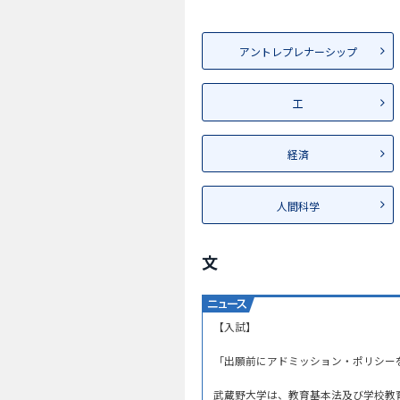
アントレプレナーシップ
工
経済
人間科学
文
【入試】
「出願前にアドミッション・ポリシー
武蔵野大学は、教育基本法及び学校教