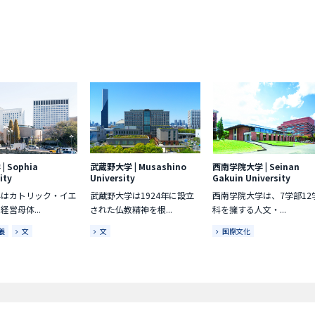
学
|
Sophia
武蔵野大学
|
Musashino
西南学院大学
|
Seinan
ity
University
Gakuin University
学はカトリック・イエ
武蔵野大学は1924年に設立
西南学院大学は、7学部12
経営母体...
された仏教精神を根...
科を擁する人文・...
養
文
文
国際文化