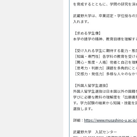
を育成するとともに、学問の研究を深
武蔵野大学は、卒業認定・学位授与の
入れます。
【求める学生像】
本学の建学の精神、教育目標を理解す
【受け入れる学生に期待する能力・態
［知識・専門性］各学科の教育を受け
［関心・態度・人格］他者と自己を理
［思考力・判断力］課題を多角的にと
［交感力・発信力］多様な人々のなか
【外国人留学生選抜】
外国人留学生選抜は日本国以外の国籍
学びに必要な教科の理解度を「出願書
す。学力試験の結果から知識・技能を
選抜します。
詳細：
https://www.musashino-u.ac.jp/
武蔵野大学 入試センター