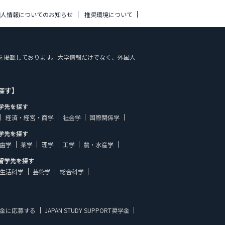
個人情報についてのお知らせ
推奨環境について
内の情報を掲載しております。大学情報だけでなく、外国人
探す】
学先を探す
経済・経営・商学
社会学
国際関係学
学先を探す
歯学
薬学
理学
工学
農・水産学
留学先を探す
生活科学
芸術学
総合科学
金に応募する
JAPAN STUDY SUPPORT奨学金