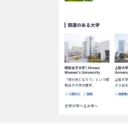
関連のある大学
昭和女子大学
|
Showa
上智大
Women's University
Univers
「世の光となろう」という昭
上智大
和女子大学の建学...
ズス会を
人間文化
国際
国際教
文学が学べる大学へ