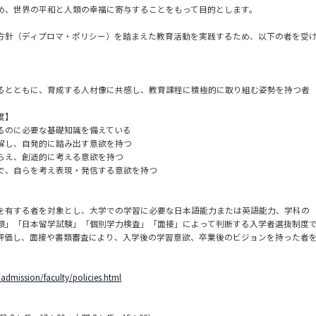
め、世界の平和と人類の幸福に寄与することをもって目的とします。
方針（ディプロマ・ポリシー）を踏まえた教育活動を実践するため、以下の者を受
るとともに、育成する人材像に共感し、教育課程に積極的に取り組む姿勢を持つ者
度】
るのに必要な基礎知識を備えている
解し、自発的に踏み出す意欲を持つ
らえ、創造的に考える意欲を持つ
で、自らを考え表現・発信する意欲を持つ
を有する者を対象とし、大学での学習に必要な日本語能力または英語能力、学科の
類」「日本留学試験」「個別学力検査」「面接」によって判断する入学者選抜制度
評価し、面接や書類審査により、入学後の学習意欲、卒業後のビジョンを持った者
admission/faculty/policies.html