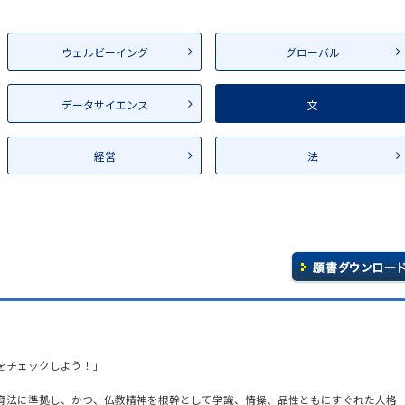
ウェルビーイング
グローバル
データサイエンス
文
経営
法
をチェックしよう！」
育法に準拠し、かつ、仏教精神を根幹として学識、情操、品性ともにすぐれた人格