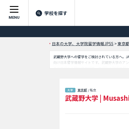
学校を探す
MENU
日本の大学、大学院留学情報JPSS
>
東京
武蔵野大学への留学をご検討されている方へ。JAP
向け日本留学情報サイトです。武蔵野大学のア
や法学部や人間科学学部等、学部別の詳細情報
1,300校の大学・大学院・短大・専門学校情報
東京都
/ 私立
武蔵野大学
|
Musashi