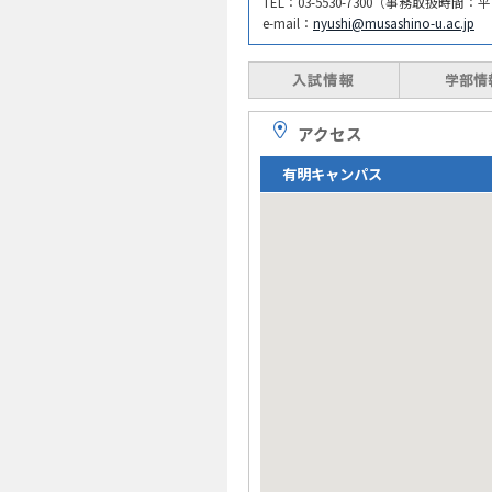
TEL：03-5530-7300（事務取扱時間：平
e-mail：
nyushi@musashino-u.ac.jp
アクセス
有明キャンパス