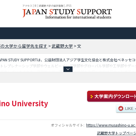
アクセス | 文 | 武蔵野大学の留学情報 | JPSS
都の大学から留学先を探す
>
武蔵野大学
>
文
AN STUDY SUPPORTは、公益財団法人アジア学生文化協会と株式会社ベネッ
ントレプレナーシップ学部やウェルビーイング学部やグローバル学部や工学部やデー
も掲載していますので、武蔵野大学に関する留学情報をお探しの方は是非ご利用下さ
も掲載しています。
no University
オフィシャルサイト:
https://www.musashino-u.ac.
武蔵野大学トップペー