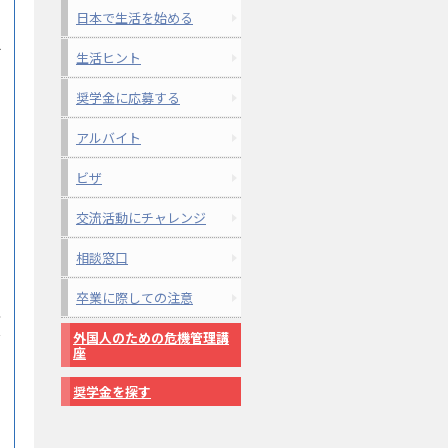
日本で生活を始める
け
生活ヒント
奨学金に応募する
アルバイト
ビザ
交流活動にチャレンジ
相談窓口
卒業に際しての注意
で
を
外国人のための危機管理講
座
奨学金を探す