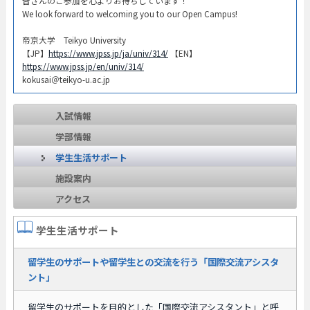
皆さんのご参加を心よりお待ちしています！​
We look forward to welcoming you to our Open Campus!​
帝京大学 Teikyo University
【JP】
https://www.jpss.jp/ja/univ/314/
【EN】
https://www.jpss.jp/en/univ/314/
kokusai＠teikyo-u.ac.jp
入試情報
学部情報
学生生活サポート
施設案内
アクセス
学生生活サポート
留学生のサポートや留学生との交流を行う「国際交流アシスタ
ント」
留学生のサポートを目的とした「国際交流アシスタント」と呼