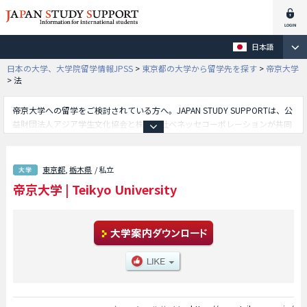
日本語
日本の大学、大学院留学情報JPSS
>
東京都の大学から留学先を探す
>
帝京大学
>
法
帝京大学への留学をご検討されている方へ。JAPAN STUDY SUPPORTは、公
益財団法人アジア学生文化協会と株式会社ベネッセコーポレーションが共同
運営している外国人留学生向け日本留学情報サイトです。帝京大学の文学部
や経済学部や法学部や理工学部や外国語学部や教育学部等、学部別の詳細情
報も掲載していますので、帝京大学に関する留学情報をお探しの方は是非ご
東京都
,
栃木県
/ 私立
利用下さい。その他、外国人留学生募集をしている約1,300校の大学・大学
帝京大学
|
Teikyo University
院・短大・専門学校情報も掲載しています。