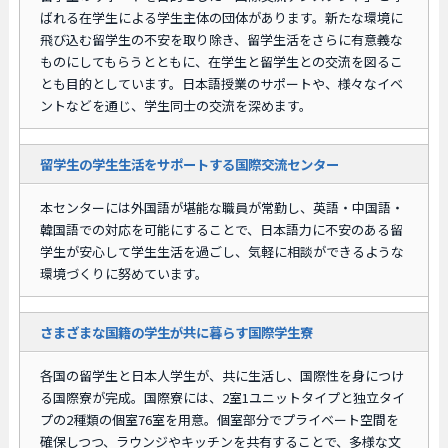
ばれる在学生による学生主体の団体があります。新たな環境に
飛び込む留学生の不安を取り除き、留学生活をさらに有意義な
ものにしてもらうとともに、在学生と留学生との交流を図るこ
とも目的としています。日本語授業のサポートや、様々なイベ
ントなどを通じ、学生同士の交流を深めます。
留学生の学生生活をサポートする国際交流センター
本センターには外国語が堪能な職員が常勤し、英語・中国語・
韓国語での対応を可能にすることで、日本語力に不安のある留
学生が安心して学生生活を過ごし、気軽に相談ができるような
環境づくりに努めています。
さまざまな国籍の学生が共に暮らす国際学生寮
各国の留学生と日本人学生が、共に生活し、国際性を身につけ
る国際寮が完成。国際寮には、2室1ユニットタイプと独立タイ
プの2種類の個室76室を用意。個室部分でプライベート空間を
確保しつつ、ラウンジやキッチンを共有することで、多様な文