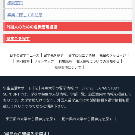
相談窓口
卒業に際しての注意
外国人のための危機管理講座
奨学金を探す
日本の留学ニュース
留学先を探す
留学に役立つ情報
先輩のメッセージ
索引検索
サイトマップ
利用規約
個人情報についてのお知らせ
推奨環境について
学生生活サポート | 法 | 帝京大学の留学情報 ページです。 JAPAN STUDY
SUPPORTでは、学校の特色や入試情報、学部一覧、施設案内の情報を掲載して
おります。大学情報だけでなく、外国人留学生向けの試験情報や留学情報も掲
載しておりますのでぜひご活用下さい。
東京都の大学から留学先を探す
栃木県の大学から留学先を探す
【学問から留学先を探す】