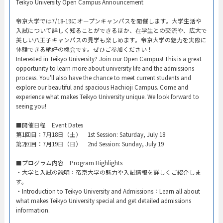
Teikyo University Open Campus Announcement​
帝京大学では7/18-19にオープンキャンパスを開催します。大学生活や
入試について詳しく知ることができるほか、在学生との交流や、広大で
美しい八王子キャンパスの見学も楽しめます。帝京大学の魅力を実際に
体験できる絶好の機会です。ぜひご参加ください！
Interested in Teikyo University? Join our Open Campus! This is a great
opportunity to learn more about university life and the admissions
process. You’ll also have the chance to meet current students and
explore our beautiful and spacious Hachioji Campus. Come and
experience what makes Teikyo University unique. We look forward to
seeing you!
​■開催日程 Event Dates​
第1回目：7月18日（土） 1st Session: Saturday, July 18​
第2回目：7月19日（日） 2nd Session: Sunday, July 19​
■プログラム内容 Program Highlights​
・大学と入試の説明：帝京大学の魅力や入試情報を詳しくご紹介しま
す。​
・Introduction to Teikyo University and Admissions：Learn all about
what makes Teikyo University special and get detailed admissions
information.​