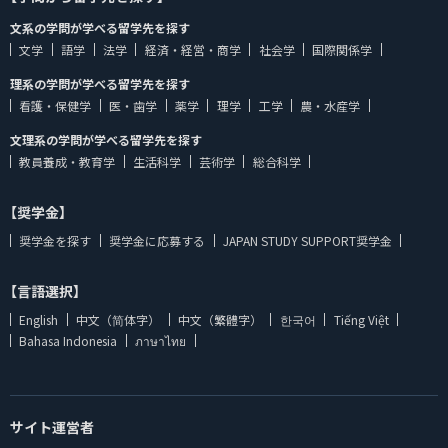
文系の学問が学べる留学先を探す
文学
語学
法学
経済・経営・商学
社会学
国際関係学
理系の学問が学べる留学先を探す
看護・保健学
医・歯学
薬学
理学
工学
農・水産学
文理系の学問が学べる留学先を探す
教員養成・教育学
生活科学
芸術学
総合科学
【奨学金】
奨学金を探す
奨学金に応募する
JAPAN STUDY SUPPORT奨学金
【言語選択】
English
中文（简体字）
中文（繁體字）
한국어
Tiếng Việt
Bahasa Indonesia
ภาษาไทย
サイト運営者