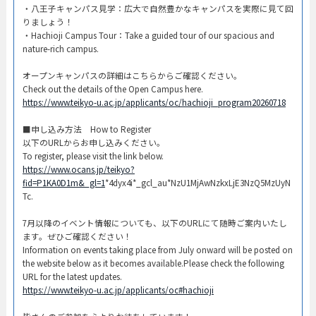
・八王子キャンパス見学：広大で自然豊かなキャンパスを実際に見て回
りましょう！​
・Hachioji Campus Tour：Take a guided tour of our spacious and
nature-rich campus.​
オープンキャンパスの詳細はこちらからご確認ください。​
Check out the details of the Open Campus here.​
https://www.teikyo-u.ac.jp/applicants/oc/hachioji_program20260718
​■申し込み方法 How to Register​
以下のURLからお申し込みください。
To register, please visit the link below.
https://www.ocans.jp/teikyo?
fid=P1KA0D1m&_gl=1
*4dyx4i*_gcl_au*NzU1MjAwNzkxLjE3NzQ5MzUyN
Tc.
7月以降のイベント情報についても、以下のURLにて随時ご案内いたし
ます。ぜひご確認ください！
Information on events taking place from July onward will be posted on
the website below as it becomes available.Please check the following
URL for the latest updates.
https://www.teikyo-u.ac.jp/applicants/oc#hachioji