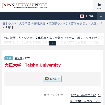
日本語
日本の大学、大学院留学情報JPSS
>
東京都の大学から留学先を探す
>
大正大学
>
情報科
公益財団法人アジア学生文化協会と株式会社ベネッセコーポレーションが共
同運営しているJAPAN STUDY SUPPORTでは外国人留学生を募集している約
1,300校の大学・大学院・短大・専門学校情報を掲載しています。
こちらでは大正大学に関する詳細情報を記載しており、人間学部や文学部や
表現学部や仏教学部や地域創生学部や臨床心理学部や情報科学部等、学部別
東京都
/ 私立
情報や、募集定員や合格者数など入試情報、施設案内、アクセスなど外国人
大正大学
|
Taisho University
留学生に必要な情報を掲載しているので是非ご利用ください。
オフィシャルサイト:
https://www.tais.ac.jp/
大正大学トップページへ