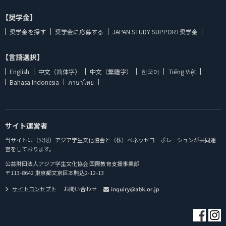
【奨学金】
奨学金を探す
奨学金に応募する
JAPAN STUDY SUPPORT奨学金
【言語選択】
English
中文（简体字）
中文（繁體字）
한국어
Tiếng Việt
Bahasa Indonesia
ภาษาไทย
サイト運営者
当サイトは（公財）アジア学生文化協会と（株）ベネッセコーポレーションが共同運
営をしております。
公益財団法人アジア学生文化協会 国際教育支援事業部
〒113-8642 東京都文京区本駒込2-12-13
サイトコンセプト
お問い合わせ