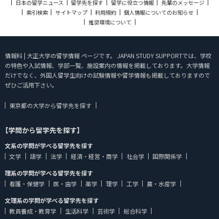
日本の留学ニュース
留学先を探す
留学に役立つ情報
先輩のメッセージ
索引検索
サイトマップ
利用規約
個人情報についてのお知らせ
推奨環境について
情報科 | 大正大学の留学情報 ページです。 JAPAN STUDY SUPPORTでは、学校
の特色や入試情報、学部一覧、施設案内の情報を掲載しております。大学情報
だけでなく、外国人留学生向けの試験情報や留学情報も掲載しておりますので
ぜひご活用下さい。
東京都の大学から留学先を探す
【学問から留学先を探す】
文系の学問が学べる留学先を探す
文学
語学
法学
経済・経営・商学
社会学
国際関係学
理系の学問が学べる留学先を探す
看護・保健学
医・歯学
薬学
理学
工学
農・水産学
文理系の学問が学べる留学先を探す
教員養成・教育学
生活科学
芸術学
総合科学