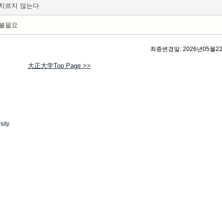
치르지 않는다
불필요
최종변경일: 2026년05월2
大正大学Top Page >>
sity