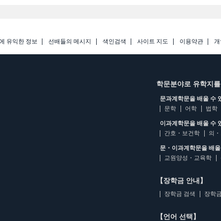
에 유익한 정보
선배들의 메시지
색인검색
사이트 지도
이용약관
개
학문분야로 유학지를
문과계학문을 배울 수 
문학
어학
법학
이과계학문을 배울 수 
간호・보건학
의・
문・이과계학문을 배울 
교원양성・교육학
【장학금 안내】
장학금 검색
장학금
【언어 선택】