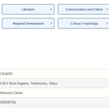
Literature
Communication and Culture
Regional Development
Ｃlinical Ｐsychology
170-8470
3-20-1 Nishi-Sugamo, Toshima-ku, Tokyo
Admision Center
0339187311