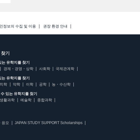
인정보의 수집 및 이용
권장 환경 안내
 찾기
있는 유학지를 찾기
경제・경영・상학
사회학
국제관계학
있는 유학지를 찾기
치학
약학
이학
공학
농・수산학
수 있는 유학지를 찾기
생활과학
예술학
종합과학
 응모
JAPAN STUDY SUPPORT Scholarships