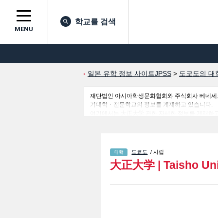
학교를 검색
MENU
일본 유학 정보 사이트JPSS
>
도쿄도의 대
재단법인 아시아학생문화협회와 주식회사 베네세코퍼레
기대학・전문학교의 정보를 게재하고 있습니다.
여기에서는 大正大学 관한 자세한 정보를 게재하고 있어 Human
학부및Ｃlinical Ｐsychology 학부및Facul
보를 게재하고 있으므로 많이 이용해 주시기 바랍
도쿄도
/ 사립
大正大学
|
Taisho Uni