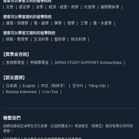
搜索可以學習文科的留學院校
文學
語言學
法學
經濟、經營、商學
社會學
國際關系學
搜索可以學習理科的留學院校
護理、保健學
醫、齒學
藥學
理學
工學
農、水產學
搜索可以學習文理科的留學院校
師範、教育學
生活科學
藝術學
綜合科學
【獎學金咨詢】
查詢獎學金
申請獎學金
JAPAN STUDY SUPPORT Scholarships
【語言選擇】
日本語
English
中文（简体字）
한국어
Tiếng Việt
Bahasa Indonesia
ภาษาไทย
聯繫我們
該網站是由亞洲學生文化協會（公益財團法人）和倍楽生（倍樂生）股份有限公司共同
運營。