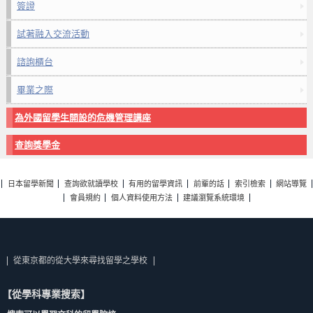
簽證
試著融入交流活動
諮詢櫃台
畢業之際
為外國留學生開設的危機管理講座
查詢獎學金
日本留學新聞
查詢欲就讀學校
有用的留學資訊
前輩的話
索引檢索
網站導覽
會員規約
個人資料使用方法
建議瀏覽系統環境
從東京都的從大學來尋找留學之學校
【從學科專業搜索】