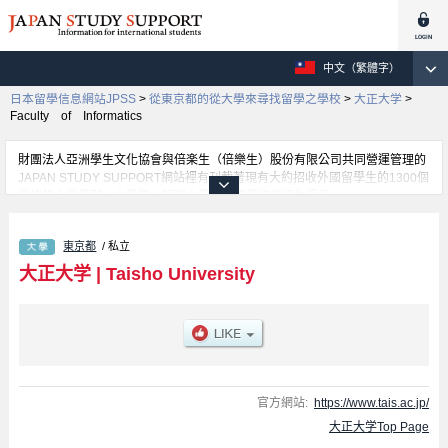
中文（繁體字）
日本留學信息網站JPSS
>
從東京都的從大學來尋找留學之學校
>
大正大学
>
Faculty of Informatics
財團法人亞洲學生文化協會與倍楽生（倍樂生）股份有限公司共同營運管理的
JAPAN STUDY SUPPORT網站裡有刊載著現有大約招收外國留學生的1300個
學校的大學學部、大學院、短期大學、專門學校的招生訊息。
在這裡有刊載著大正大学的詳細招生訊息。有Human Studies學部、Literature
學部、Communication and Culture學部、Buddhist Studies學部、Regional
東京都
/ 私立
Development學部、Ｃlinical Ｐsychology學部、Faculty of Informatics學
部等各別學部的不同訊息，以及招收名額、合格人數等考試資訊、設施介紹、
大正大学
|
Taisho University
聯絡方式等對外國留學生是必要之訊息都刊載於此，請務必查閱及利用此網
站。
官方網站:
https://www.tais.ac.jp/
大正大学Top Page