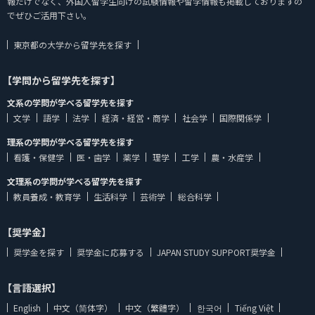
報だけでなく、外国人留学生向けの試験情報や留学情報も掲載しておりますの
でぜひご活用下さい。
東京都の大学から留学先を探す
【学問から留学先を探す】
文系の学問が学べる留学先を探す
文学
語学
法学
経済・経営・商学
社会学
国際関係学
理系の学問が学べる留学先を探す
看護・保健学
医・歯学
薬学
理学
工学
農・水産学
文理系の学問が学べる留学先を探す
教員養成・教育学
生活科学
芸術学
総合科学
【奨学金】
奨学金を探す
奨学金に応募する
JAPAN STUDY SUPPORT奨学金
【言語選択】
English
中文（简体字）
中文（繁體字）
한국어
Tiếng Việt