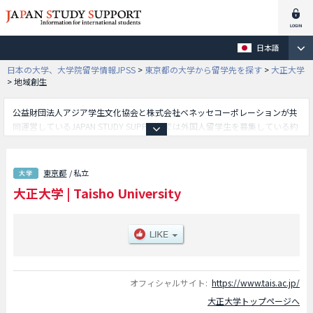
日本語
日本の大学、大学院留学情報JPSS
>
東京都の大学から留学先を探す
>
大正大学
>
地域創生
公益財団法人アジア学生文化協会と株式会社ベネッセコーポレーションが共
同運営しているJAPAN STUDY SUPPORTでは外国人留学生を募集している約
1,300校の大学・大学院・短大・専門学校情報を掲載しています。
こちらでは大正大学に関する詳細情報を記載しており、人間学部や文学部や
表現学部や仏教学部や地域創生学部や臨床心理学部や情報科学部等、学部別
東京都
/ 私立
情報や、募集定員や合格者数など入試情報、施設案内、アクセスなど外国人
大正大学
|
Taisho University
留学生に必要な情報を掲載しているので是非ご利用ください。
オフィシャルサイト:
https://www.tais.ac.jp/
大正大学トップページへ