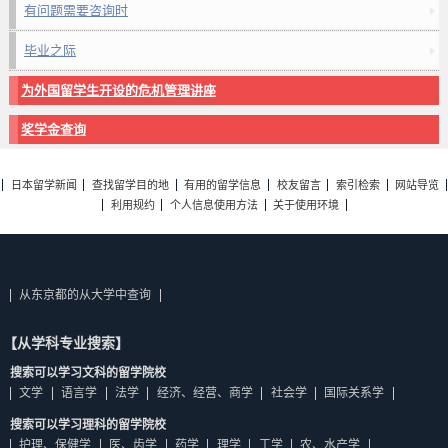
有问题需要咨询时
毕业之际
为外国留学生开设的危机管理讲座
奖学金查询
日本留学新闻
查找留学目的地
有用的留学信息
校友留言
索引检索
网站导览
利用规约
个人信息使用方法
关于使用环境
从东京都的从大学中查询
【从学科专业搜索】
搜索可以学习文科的留学院校
文学
语言学
法学
经济、经营、商学
社会学
国际关系学
搜索可以学习理科的留学院校
护理、保健学
医、齿学
药学
理学
工学
农、水产学