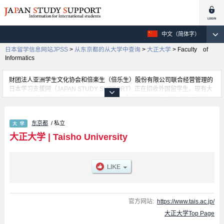
中文（简体字）
日本留学信息网站JPSS
>
从东京都的从大学中查询
>
大正大学
>
Faculty of
Informatics
财团法人亚洲学生文化协会和倍楽生（倍乐生）股份有限公司联合经营管理的
日本学习支援网（JAPAN STUDY SUPPORT）正在招收外国留学生。现有大
约1300个学校的大学学部、大学院、短大、专门学校的招生信息正登载于此
网。
这里登载的是大正大学的详细招生信息。有Human Studies 学部、Literature
东京都
/ 私立
学部、Communication and Culture 学部、Buddhist Studies 学部、Regional
Development 学部、Ｃlinical Ｐsychology 学部、Faculty of Informatics 学
大正大学
|
Taisho University
部等各学部的不同信息。招收名额、合格人数等考试信息，以及设施介绍、联
系方式等外国留学生必要的信息都登载于此，请务必查阅和利用此网。
官方网站:
https://www.tais.ac.jp/
大正大学Top Page