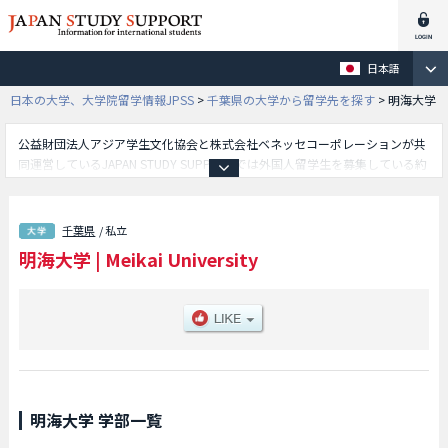
日本語
日本の大学、大学院留学情報JPSS
>
千葉県の大学から留学先を探す
>
明海大学
公益財団法人アジア学生文化協会と株式会社ベネッセコーポレーションが共
同運営しているJAPAN STUDY SUPPORTでは外国人留学生を募集している約
1,300校の大学・大学院・短大・専門学校情報を掲載しています。
こちらでは明海大学に関する詳細情報を記載しており、歯学部や外国語学部
や経済学部や不動産学部やホスピタリティ・ツーリズム学部等、学部別情報
千葉県
/ 私立
や、募集定員や合格者数など入試情報、施設案内、アクセスなど外国人留学
明海大学
|
Meikai University
生に必要な情報を掲載しているので是非ご利用ください。
明海大学 学部一覧