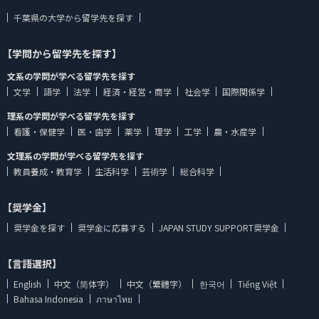
千葉県の大学から留学先を探す
【学問から留学先を探す】
文系の学問が学べる留学先を探す
文学
語学
法学
経済・経営・商学
社会学
国際関係学
理系の学問が学べる留学先を探す
看護・保健学
医・歯学
薬学
理学
工学
農・水産学
文理系の学問が学べる留学先を探す
教員養成・教育学
生活科学
芸術学
総合科学
【奨学金】
奨学金を探す
奨学金に応募する
JAPAN STUDY SUPPORT奨学金
【言語選択】
English
中文（简体字）
中文（繁體字）
한국어
Tiếng Việt
Bahasa Indonesia
ภาษาไทย