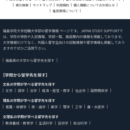
索引検索
サイトマップ
利用規約
個人情報についてのお知らせ
推奨環境について
福島学院大学短期大学部の留学情報 ページです。 JAPAN STUDY SUPPORTで
は、学校の特色や入試情報、学部一覧、施設案内の情報を掲載しております。
大学情報だけでなく、外国人留学生向けの試験情報や留学情報も掲載しており
ますのでぜひご活用下さい。
福島県の大学から留学先を探す
【学問から留学先を探す】
文系の学問が学べる留学先を探す
文学
語学
法学
経済・経営・商学
社会学
国際関係学
理系の学問が学べる留学先を探す
看護・保健学
医・歯学
薬学
理学
工学
農・水産学
文理系の学問が学べる留学先を探す
教員養成・教育学
生活科学
芸術学
総合科学