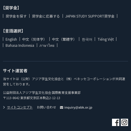
【奨学金】
奨学金を探す
奨学金に応募する
JAPAN STUDY SUPPORT奨学金
【言語選択】
English
中文（简体字）
中文（繁體字）
한국어
Tiếng Việt
Bahasa Indonesia
ภาษาไทย
サイト運営者
当サイトは（公財）アジア学生文化協会と（株）ベネッセコーポレーションが共同運
営をしております。
公益財団法人アジア学生文化協会 国際教育支援事業部
〒113-8642 東京都文京区本駒込2-12-13
サイトコンセプト
お問い合わせ