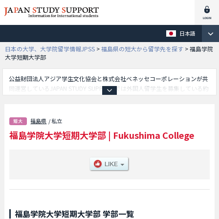
日本語
日本の大学、大学院留学情報JPSS
>
福島県の短大から留学先を探す
>
福島学院
大学短期大学部
公益財団法人アジア学生文化協会と株式会社ベネッセコーポレーションが共
同運営しているJAPAN STUDY SUPPORTでは外国人留学生を募集している約
1,300校の大学・大学院・短大・専門学校情報を掲載しています。
こちらでは福島学院大学短期大学部に関する詳細情報を記載しており、等、
学部別情報や、募集定員や合格者数など入試情報、施設案内、アクセスなど
福島県
/ 私立
外国人留学生に必要な情報を掲載しているので是非ご利用ください。
福島学院大学短期大学部
|
Fukushima College
福島学院大学短期大学部 学部一覧