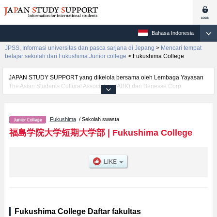
Bahasa Indonesia
JPSS, Informasi universitas dan pasca sarjana di Jepang
>
Mencari tempat
belajar sekolah dari Fukushima Junior college
>
Fukushima College
JAPAN STUDY SUPPORT yang dikelola bersama oleh Lembaga Yayasan
The Asian Students Cultural Association (ABK) dan Benesse Corp.
menyediakan informasi sekitar 1300 universitas, pascasarjana, universitas
yunior, akademi kejuruan yang siap menerima mahasiswa(i) mancanegara.
Tersedia informasi rinci mengenai Fukushima College, mencakup informasi
Fukushima
/ Sekolah swasta
per fakultas seperti , serta berbagai informasi yang berguna bagi
mahasiswa(i) mancanegara seperti kuota untuk jumlah pendaftar dan
福島学院大学短期大学部
|
Fukushima College
jumlah kelulusan ujian masuk mahasiswa(i) mancanegara, informasi
mengenai ujian masuk, prasarana kampus, akses jalan, dan lainnya.
Silakan memanfaatkannya.
Fukushima College Daftar fakultas