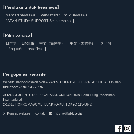
【Panduan untuk beasiswa】
Mencari beasiswa
Pendaftaran untuk Beasiswa
JAPAN STUDY SUPPORT Scholarships
【Pilih bahasa】
日本語
English
中文（简体字）
中文（繁體字）
한국어
Tiếng Việt
ภาษาไทย
Pengoperasi website
Website ini dioperasikan oleh ASIAN STUDENTS CULTURAL ASSOCIATION dan
BENESSE CORPORATION
ASIAN STUDENTS CULTURAL ASSOCIATION Divisi Pendukung Pendidikan
Internasional
2-12-13 HONKOMAGOME, BUNKYO-KU, TOKYO 113-8642
Konsep website
Kontak