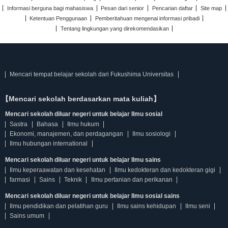
Informasi berguna bagi mahasiswa
Pesan dari senior
Pencarian daftar
Site map
Ketentuan Penggunaan
Pemberitahuan mengenai informasi pribadi
Tentang lingkungan yang direkomendasikan
Mencari tempat belajar sekolah dari Fukushima Universitas
【Mencari sekolah berdasarkan mata kuliah】
Mencari sekolah diluar negeri untuk belajar Ilmu sosial
Sastra
Bahasa
Ilmu hukum
Ekonomi, manajemen, dan perdagangan
Ilmu sosiologi
Ilmu hubungan international
Mencari sekolah diluar negeri untuk belajar Ilmu sains
Ilmu keperaawatan dan kesehatan
Ilmu kedokteran dan kedokteran gigi
farmasi
Sains
Teknik
Ilmu pertanian dan perikanan
Mencari sekolah diluar negeri untuk belajar Ilmu sosial sains
Ilmu pendidikan dan pelatihan guru
Ilmu sains kehidupan
Ilmu seni
Sains umum