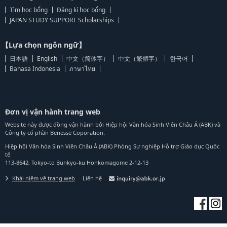
Tìm học bổng
Đăng kí học bổng
JAPAN STUDY SUPPORT Scholarships
【Lựa chọn ngôn ngữ】
日本語
English
中文（简体字）
中文（繁體字）
한국어
Bahasa Indonesia
ภาษาไทย
Đơn vị vận hành trang web
Website này được đồng vận hành bởi Hiệp hội Văn hóa Sinh Viên Châu Á (ABK) và
Công ty cổ phần Benesse Coporation.
Hiệp hội Văn hóa Sinh Viên Châu Á (ABK) Phòng Sự nghiệp Hỗ trợ Giáo dục Quốc
tế
113-8642, Tokyo-to Bunkyo-ku Honkomagome 2-12-13
Khái niệm về trang web
Liên hệ