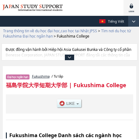
Tiếng Việt
Trang thông tin về du học đại học,cao học tại Nhật JPSS
>
Tìm nơi du học từ
Fukushima Đại học ngắn hạn
>
Fukushima College
Được đồng vận hành bởi Hiệp hội Asia Gakusei Bunka và Công ty cổ phần
Benesse Corporation, JAPAN STUDY SUPPORT đăng tải các thông tin của
khoảng 1.300 trường đại học, cao học, trường đại học ngắn hạn, trường
chuyên môn đang tiếp nhận du học sinh.
Tại đây có đăng các thông tin chi tiết về Fukushima College, và thông tin
Fukushima
/ Tư lập
cần thiết dành cho du học sinh, như là về các , thông tin về từng ngành
học, thông tin liên quan đến thi tuyển như số lượng tuyển sinh, số lượng
福島学院大学短期大学部
|
Fukushima College
trúng tuyển, cở sở trang thiết bị, hướng dẫn địa điểm v.v...
Fukushima College Danh sách các ngành học