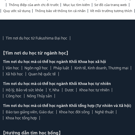
Thông điệp của anh chị đi trước
Mục lục tìm kiếm
Sơ đồ của trang web
Quy ước sử dụng
Thông báo về thông tin cá nhân
Về môi trường tương thích
Tìm nơi du học từ Fukushima Đại học
【Tìm nơi du học từ ngành học】
Tìm nơi du học mà có thể học ngành Khối Khoa học xã hội
Văn học
Ngôn ngữ học
Pháp luật
Kinh tế, Kinh doanh, Thương mại
Xã hội học
Quan hệ quốc tế
Tìm nơi du học mà có thể học ngành Khối Khoa học tự nhiên
Hộ lý, Bảo vệ sức khỏe
Y, Nha
Dược
Khoa học tự nhiên
Công học
Nông Thủy sản
Tìm nơi du học mà có thể học ngành Khối tổng hợp (Tự nhiên và Xã hội)
Đào tạo giảng viên, Giáo dục
Khoa học đời sống
Nghệ thuật
Khoa học tổng hợp
【Hướng dẫn tìm học bổng】