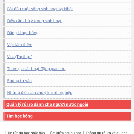
Bắt đầu cuộc sống sinh hoạt tại Nhật
Điều cần chú ý trong sinh hoạt
Đăng kí học bổng
Việc làm thêm
Visa (Thị thực)
Tham gia các hoạt động giao lưu
Phòng tư vấn
Những điều cần chú ý khi tốt nghiệp
Quản lý rủi ro dành cho người nước ngoài
Tìm học bổng
Tin tức du học Nhật Bản
Tìm kiếm nơi du học
Thông tin có ích về du học