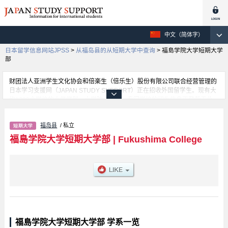
中文（简体字）
日本留学信息网站JPSS
>
从福岛县的从短期大学中查询
>
福島学院大学短期大学
部
财团法人亚洲学生文化协会和倍楽生（倍乐生）股份有限公司联合经营管理的
日本学习支援网（JAPAN STUDY SUPPORT）正在招收外国留学生。现有大
约1300个学校的大学学部、大学院、短大、专门学校的招生信息正登载于此
网。
这里登载的是福島学院大学短期大学部的详细招生信息。有等各学部的不同信
福岛县
/ 私立
息。招收名额、合格人数等考试信息，以及设施介绍、联系方式等外国留学生
必要的信息都登载于此，请务必查阅和利用此网。
福島学院大学短期大学部
|
Fukushima College
福島学院大学短期大学部 学系一览