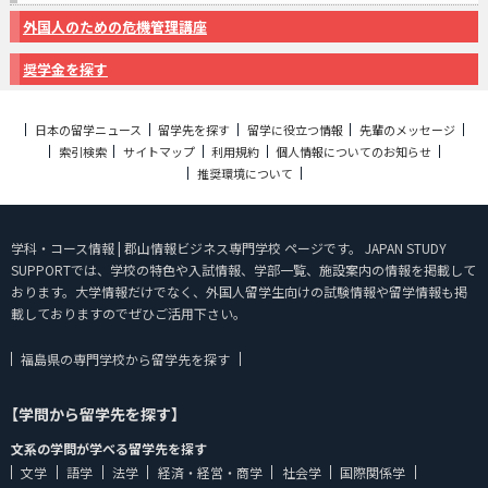
外国人のための危機管理講座
奨学金を探す
日本の留学ニュース
留学先を探す
留学に役立つ情報
先輩のメッセージ
索引検索
サイトマップ
利用規約
個人情報についてのお知らせ
推奨環境について
学科・コース情報 | 郡山情報ビジネス専門学校 ページです。 JAPAN STUDY
SUPPORTでは、学校の特色や入試情報、学部一覧、施設案内の情報を掲載して
おります。大学情報だけでなく、外国人留学生向けの試験情報や留学情報も掲
載しておりますのでぜひご活用下さい。
福島県の専門学校から留学先を探す
【学問から留学先を探す】
文系の学問が学べる留学先を探す
文学
語学
法学
経済・経営・商学
社会学
国際関係学