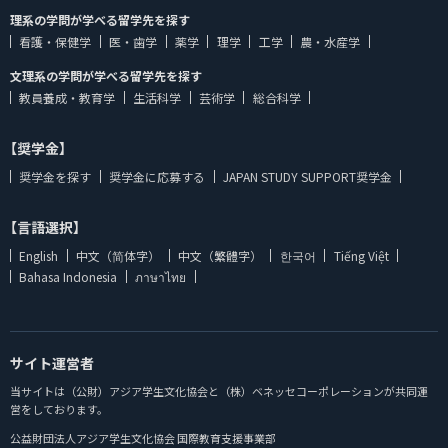
理系の学問が学べる留学先を探す
看護・保健学
医・歯学
薬学
理学
工学
農・水産学
文理系の学問が学べる留学先を探す
教員養成・教育学
生活科学
芸術学
総合科学
【奨学金】
奨学金を探す
奨学金に応募する
JAPAN STUDY SUPPORT奨学金
【言語選択】
English
中文（简体字）
中文（繁體字）
한국어
Tiếng Việt
Bahasa Indonesia
ภาษาไทย
サイト運営者
当サイトは（公財）アジア学生文化協会と（株）ベネッセコーポレーションが共同運
営をしております。
公益財団法人アジア学生文化協会 国際教育支援事業部