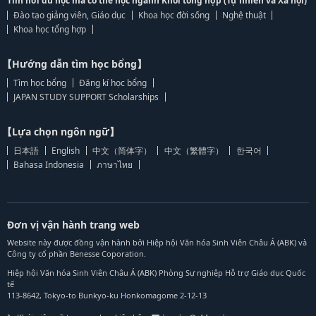
Tìm nơi du học mà có thể học ngành Khối tổng hợp (Tự nhiên và Xã hội)
Đào tạo giảng viên, Giáo dục
Khoa học đời sống
Nghệ thuật
Khoa học tổng hợp
【Hướng dẫn tìm học bổng】
Tìm học bổng
Đăng kí học bổng
JAPAN STUDY SUPPORT Scholarships
【Lựa chọn ngôn ngữ】
日本語
English
中文（简体字）
中文（繁體字）
한국어
Bahasa Indonesia
ภาษาไทย
Đơn vị vận hành trang web
Website này được đồng vận hành bởi Hiệp hội Văn hóa Sinh Viên Châu Á (ABK) và
Công ty cổ phần Benesse Coporation.
Hiệp hội Văn hóa Sinh Viên Châu Á (ABK) Phòng Sự nghiệp Hỗ trợ Giáo dục Quốc
tế
113-8642, Tokyo-to Bunkyo-ku Honkomagome 2-12-13