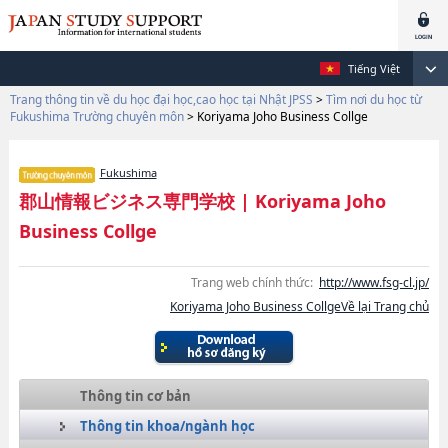
Tiếng Việt
Trang thông tin về du học đại học,cao học tại Nhật JPSS
>
Tìm nơi du học từ
Fukushima Trường chuyên môn
>
Koriyama Joho Business Collge
Fukushima
郡山情報ビジネス専門学校
|
Koriyama Joho
Business Collge
Trang web chính thức:
http://www.fsg-cl.jp/
Koriyama Joho Business CollgeVề lại Trang chủ
Thông tin cơ bản
Thông tin khoa/ngành học