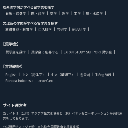
理系の学問が学べる留学先を探す
看護・保健学
医・歯学
薬学
理学
工学
農・水産学
文理系の学問が学べる留学先を探す
教員養成・教育学
生活科学
芸術学
総合科学
【奨学金】
奨学金を探す
奨学金に応募する
JAPAN STUDY SUPPORT奨学金
【言語選択】
English
中文（简体字）
中文（繁體字）
한국어
Tiếng Việt
Bahasa Indonesia
ภาษาไทย
サイト運営者
当サイトは（公財）アジア学生文化協会と（株）ベネッセコーポレーションが共同運
営をしております。
公益財団法人アジア学生文化協会 国際教育支援事業部