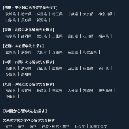
[関東・甲信越にある留学先を探す]
茨城県
栃木県
群馬県
埼玉県
千葉県
東京都
神奈川県
山梨県
長野県
新潟県
[東海・北陸にある留学先を探す]
岐阜県
静岡県
愛知県
三重県
富山県
石川県
福井県
[近畿にある留学先を探す]
滋賀県
京都府
大阪府
兵庫県
奈良県
和歌山県
[中国・四国にある留学先を探す]
鳥取県
島根県
岡山県
広島県
山口県
徳島県
香川県
愛媛県
高知県
[九州・沖縄にある留学先を探す]
福岡県
佐賀県
長崎県
熊本県
大分県
宮崎県
鹿児島県
沖縄県
【学問から留学先を探す】
文系の学問が学べる留学先を探す
文学
語学
法学
経済・経営・商学
社会学
国際関係学