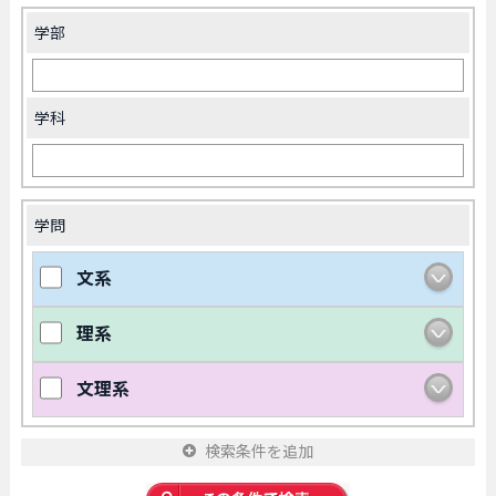
学部
学科
学問
文系
理系
文理系
検索条件を追加