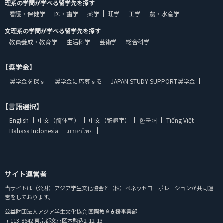
理系の学問が学べる留学先を探す
看護・保健学
医・歯学
薬学
理学
工学
農・水産学
文理系の学問が学べる留学先を探す
教員養成・教育学
生活科学
芸術学
総合科学
【奨学金】
奨学金を探す
奨学金に応募する
JAPAN STUDY SUPPORT奨学金
【言語選択】
English
中文（简体字）
中文（繁體字）
한국어
Tiếng Việt
Bahasa Indonesia
ภาษาไทย
サイト運営者
当サイトは（公財）アジア学生文化協会と（株）ベネッセコーポレーションが共同運
営をしております。
公益財団法人アジア学生文化協会 国際教育支援事業部
〒113-8642 東京都文京区本駒込2-12-13