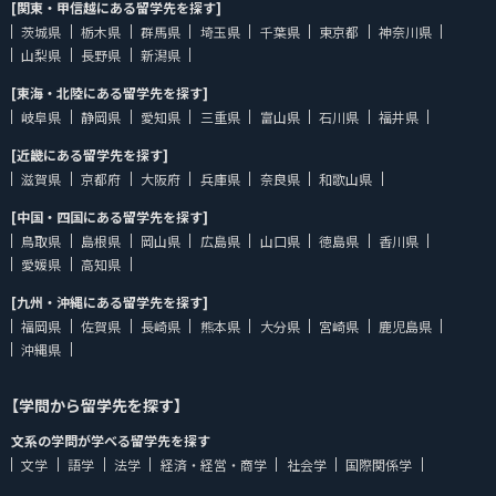
[関東・甲信越にある留学先を探す]
茨城県
栃木県
群馬県
埼玉県
千葉県
東京都
神奈川県
山梨県
長野県
新潟県
[東海・北陸にある留学先を探す]
岐阜県
静岡県
愛知県
三重県
富山県
石川県
福井県
[近畿にある留学先を探す]
滋賀県
京都府
大阪府
兵庫県
奈良県
和歌山県
[中国・四国にある留学先を探す]
鳥取県
島根県
岡山県
広島県
山口県
徳島県
香川県
愛媛県
高知県
[九州・沖縄にある留学先を探す]
福岡県
佐賀県
長崎県
熊本県
大分県
宮崎県
鹿児島県
沖縄県
【学問から留学先を探す】
文系の学問が学べる留学先を探す
文学
語学
法学
経済・経営・商学
社会学
国際関係学