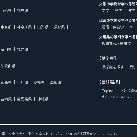
文系の学問が学べる留
山形県
福島県
文学
語学
法学
理系の学問が学べる留
東京都
神奈川県
山梨県
長野県
看護・保健学
医・
文理系の学問が学べる
教員養成・教育学
石川県
福井県
【奨学金】
和歌山県
奨学金を探す
奨学
【言語選択】
徳島県
香川県
愛媛県
高知県
English
中文（简
Bahasa Indonesia
宮崎県
鹿児島県
沖縄県
ア学生文化協会と（株）ベネッセコーポレーションが共同運営をしております。