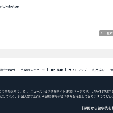
i-tokubetsu/
に役立つ情報
先輩のメッセージ
索引検索
サイトマップ
利用規約
選考による... | ニュース | 留学情報サイトJPSS ページです。 JAPAN STU
だけでなく、外国人留学生向けの試験情報や留学情報も掲載しておりますのでぜひ
【学問から留学先を