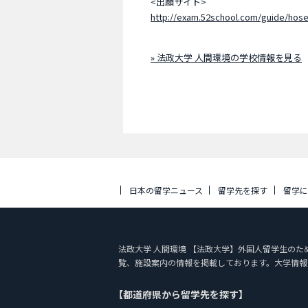
<出願サイト>
http://exam.52school.com/guide/hose
» 法政大学 人間環境の学校情報を見る
日本の留学ニュース
留学先を探す
留学
法政大学 人間環境 【法政大学】外国人留学生のための書類
覧、施設案内の情報を掲載しております。大学情報
【都道府県から留学先を探す】