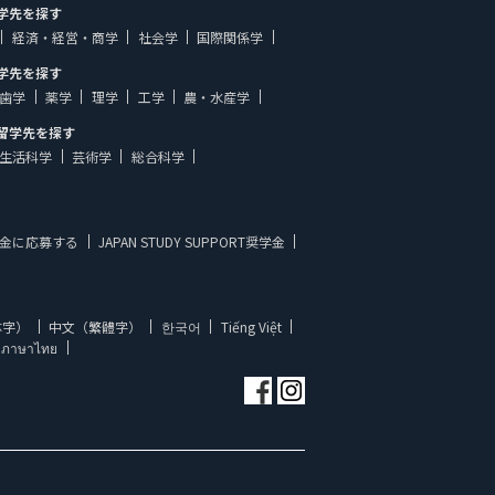
学先を探す
経済・経営・商学
社会学
国際関係学
学先を探す
歯学
薬学
理学
工学
農・水産学
留学先を探す
生活科学
芸術学
総合科学
金に応募する
JAPAN STUDY SUPPORT奨学金
体字）
中文（繁體字）
한국어
Tiếng Việt
ภาษาไทย