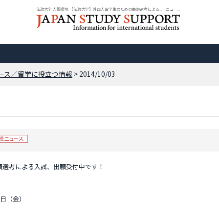
法政大学 人間環境 【法政大学】外国人留学生のための書類選考による... | ニュー...
ース／留学に役立つ情報
> 2014/10/03
類選考による入試、出願受付中です！
27日（金）