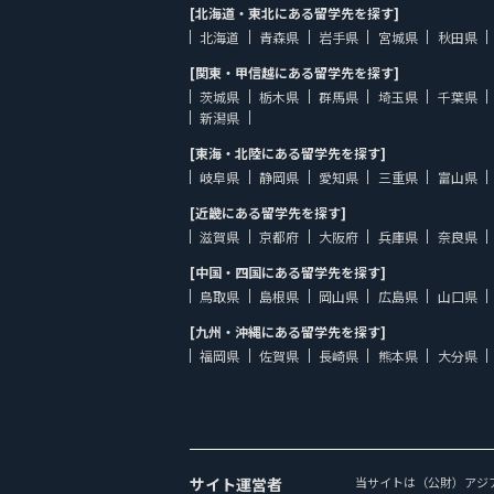
[北海道・東北にある留学先を探す]
北海道
青森県
岩手県
宮城県
秋田県
[関東・甲信越にある留学先を探す]
茨城県
栃木県
群馬県
埼玉県
千葉県
新潟県
[東海・北陸にある留学先を探す]
岐阜県
静岡県
愛知県
三重県
富山県
[近畿にある留学先を探す]
滋賀県
京都府
大阪府
兵庫県
奈良県
[中国・四国にある留学先を探す]
鳥取県
島根県
岡山県
広島県
山口県
[九州・沖縄にある留学先を探す]
福岡県
佐賀県
長崎県
熊本県
大分県
サイト運営者
当サイトは（公財）アジ