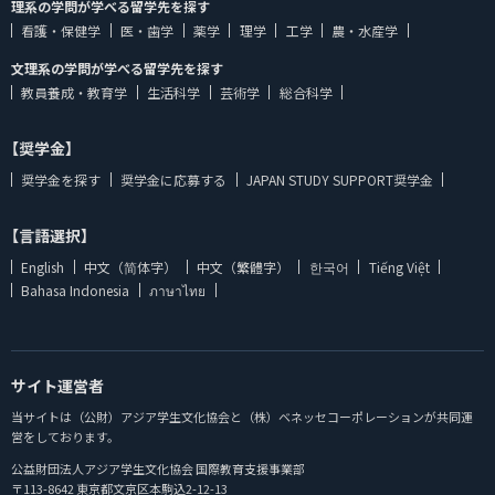
理系の学問が学べる留学先を探す
看護・保健学
医・歯学
薬学
理学
工学
農・水産学
文理系の学問が学べる留学先を探す
教員養成・教育学
生活科学
芸術学
総合科学
【奨学金】
奨学金を探す
奨学金に応募する
JAPAN STUDY SUPPORT奨学金
【言語選択】
English
中文（简体字）
中文（繁體字）
한국어
Tiếng Việt
Bahasa Indonesia
ภาษาไทย
サイト運営者
当サイトは（公財）アジア学生文化協会と（株）ベネッセコーポレーションが共同運
営をしております。
公益財団法人アジア学生文化協会 国際教育支援事業部
〒113-8642 東京都文京区本駒込2-12-13