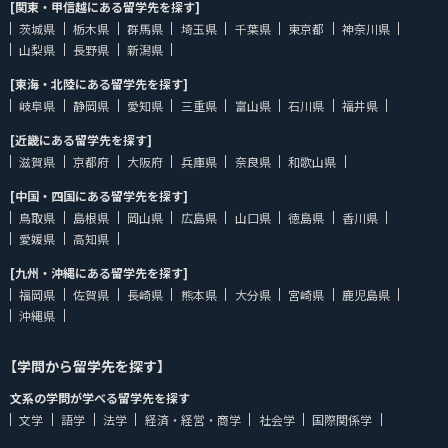
[関東・甲信越にある留学先を探す]
茨城県
栃木県
群馬県
埼玉県
千葉県
東京都
神奈川県
山梨県
長野県
新潟県
[東海・北陸にある留学先を探す]
岐阜県
静岡県
愛知県
三重県
富山県
石川県
福井県
[近畿にある留学先を探す]
滋賀県
京都府
大阪府
兵庫県
奈良県
和歌山県
[中国・四国にある留学先を探す]
鳥取県
島根県
岡山県
広島県
山口県
徳島県
香川県
愛媛県
高知県
[九州・沖縄にある留学先を探す]
福岡県
佐賀県
長崎県
熊本県
大分県
宮崎県
鹿児島県
沖縄県
【学問から留学先を探す】
文系の学問が学べる留学先を探す
文学
語学
法学
経済・経営・商学
社会学
国際関係学