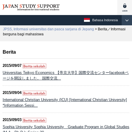
Bahasa Indonesia
JPSS, Informasi universitas dan pasca sarjana di Jepang
> Berita／Informasi
berguna bagi mahasiswa
Berita
2015/09/07
Universitas Teikyo Economics 【帝京大学】国際交流センターfacebookペ
ージを開設しました。 国際交流...
2015/09/04
International Christian University (ICU) [International Christian University]
*Information Sessi...
2015/09/03
Sophia University Sophia University Graduate Program in Global Studies