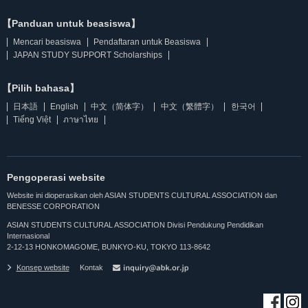
【Panduan untuk beasiswa】
Mencari beasiswa
Pendaftaran untuk Beasiswa
JAPAN STUDY SUPPORT Scholarships
【Pilih bahasa】
日本語
English
中文（简体字）
中文（繁體字）
한국어
Tiếng Việt
ภาษาไทย
Pengoperasi website
Website ini dioperasikan oleh ASIAN STUDENTS CULTURAL ASSOCIATION dan
BENESSE CORPORATION
ASIAN STUDENTS CULTURAL ASSOCIATION Divisi Pendukung Pendidikan
Internasional
2-12-13 HONKOMAGOME, BUNKYO-KU, TOKYO 113-8642
Konsep website
Kontak