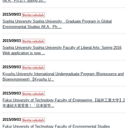
(M.A., Ph.D.): Spring 20...
2015/09/03
Sophia University Sophia University Graduate Program in Global
Environmental Studies (M.A., Ph....
2015/09/03
Sophia University Sophia University Faculty of Liberal Arts: Spring 2016
Web application is now ...
2015/09/03
Kyushu University International Undergraduate Program (Bioresource and
Bioenvironment) 【Kyushu U...
2015/09/03
Fukui University of Technology Faculty of Engineering 【福井工業大学】2
年連続大賞受賞！「日本留学...
2015/09/03
Fukui University of Technology Faculty of Environmental Studies