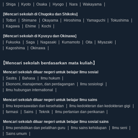
Shiga
Kyoto
Osaka
Hyogo
Nara
Wakayama
[Mencari sekolah di Chugoku dan Shikoku]
Tottori
Shimane
Okayama
Hiroshima
Yamaguchi
Tokushima
Kagawa
Ehime
Kochi
[Mencari sekolah di Kyusyu dan Okinawa]
Fukuoka
Saga
Nagasaki
Kumamoto
Oita
Miyazaki
Kagoshima
Okinawa
【Mencari sekolah berdasarkan mata kuliah】
Mencari sekolah diluar negeri untuk belajar Ilmu sosial
Sastra
Bahasa
Ilmu hukum
Ekonomi, manajemen, dan perdagangan
Ilmu sosiologi
Ilmu hubungan international
Mencari sekolah diluar negeri untuk belajar Ilmu sains
Ilmu keperaawatan dan kesehatan
Ilmu kedokteran dan kedokteran gigi
farmasi
Sains
Teknik
Ilmu pertanian dan perikanan
Mencari sekolah diluar negeri untuk belajar Ilmu sosial sains
Ilmu pendidikan dan pelatihan guru
Ilmu sains kehidupan
Ilmu seni
Sains umum