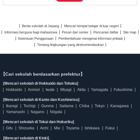
Berita sekolah di Jepang
Mencari tempat belajar di luar negeri
Informasi berguna bagi mahasiswa
Pesan dari senior
Pencarian daftar
Site map
Ketentuan Penggunaan
Pemberitahuan mengenai informasi pribadi
Tentang lingkungan yang direkomendasikan
【Cari sekolah berdasarkan prefektur】
[Mencari sekolah di Hokkaido dan Tohoku]
Hokkaido
Aomori
Iwate
Miyagi
Akita
Yamagata
Fukushima
[Mencari sekolah di Kanto dan Koshinetsu]
Ibaragi
Tochigi
Gunma
Saitama
Chiba
Tokyo
Kanagawa
Yamanashi
Nagano
Niigata
[Mencari sekolah di Tokai dan Hokuriku]
Gifu
Shizuoka
Aichi
Mie
Toyama
Ishikawa
Fukui
[Mencari sekolah di Kinki]