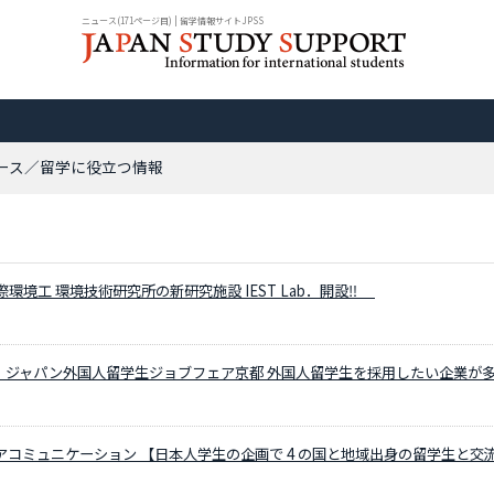
ニュース(171ページ目) | 留学情報サイトJPSS
ュース／留学に役立つ情報
際環境工 環境技術研究所の新研究施設 IEST Lab．開設‼
・ジャパン外国人留学生ジョブフェア京都 外国人留学生を採用したい企業が
アコミュニケーション 【日本人学生の企画で 4 の国と地域出身の留学生と交