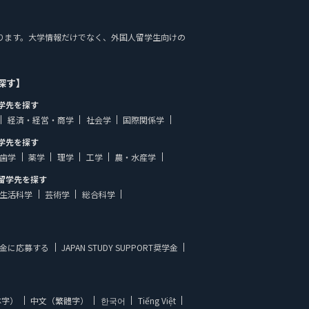
しております。大学情報だけでなく、外国人留学生向けの
探す】
学先を探す
経済・経営・商学
社会学
国際関係学
学先を探す
歯学
薬学
理学
工学
農・水産学
留学先を探す
生活科学
芸術学
総合科学
金に応募する
JAPAN STUDY SUPPORT奨学金
体字）
中文（繁體字）
한국어
Tiếng Việt