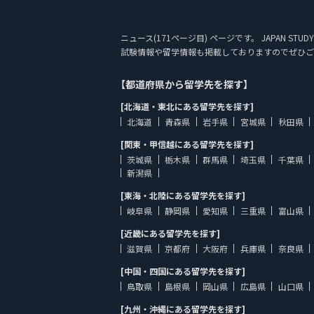
ニュース(171ページ目) ページです。 JAPAN
試験情報や留学情報も掲載しておりますのでぜひご
【都道府県から留学先を探す】
[北海道・東北にある留学先を探す]
北海道
青森県
岩手県
宮城県
秋田県
[関東・甲信越にある留学先を探す]
茨城県
栃木県
群馬県
埼玉県
千葉県
新潟県
[東海・北陸にある留学先を探す]
岐阜県
静岡県
愛知県
三重県
富山県
[近畿にある留学先を探す]
滋賀県
京都府
大阪府
兵庫県
奈良県
[中国・四国にある留学先を探す]
鳥取県
島根県
岡山県
広島県
山口県
[九州・沖縄にある留学先を探す]