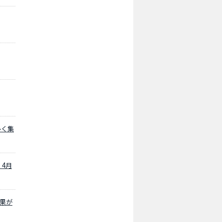
多く集
、4月
成果が