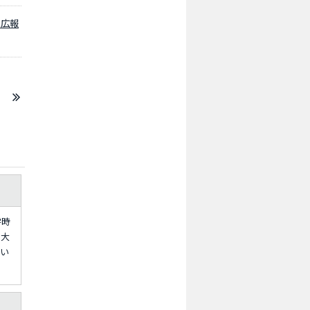
試広報
学時
た大
てい