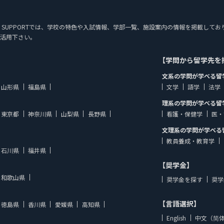
 STUDY SUPPORTでは、学校の特色や入試情報、学部一覧、施設案内の情報を掲載
活用下さい。
【学問から留学先を
文系の学問が学べる留
山形県
福島県
文学
語学
法学
理系の学問が学べる留
東京都
神奈川県
山梨県
長野県
看護・保健学
医・
文理系の学問が学べる
教員養成・教育学
石川県
福井県
【奨学金】
和歌山県
奨学金を探す
奨学
【言語選択】
徳島県
香川県
愛媛県
高知県
English
中文（简