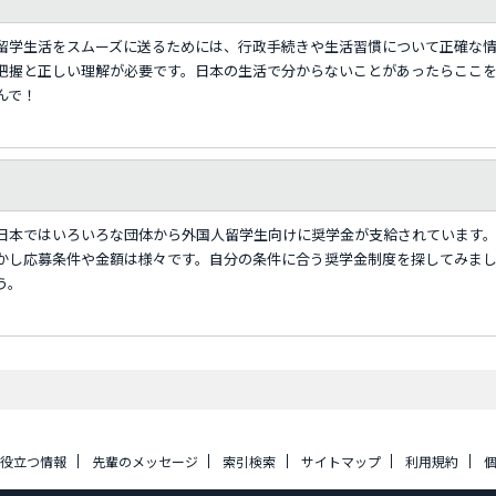
留学生活をスムーズに送るためには、行政手続きや生活習慣について正確な
把握と正しい理解が必要です。日本の生活で分からないことがあったらここ
んで！
日本ではいろいろな団体から外国人留学生向けに奨学金が支給されています
かし応募条件や金額は様々です。自分の条件に合う奨学金制度を探してみま
う。
に役立つ情報
先輩のメッセージ
索引検索
サイトマップ
利用規約