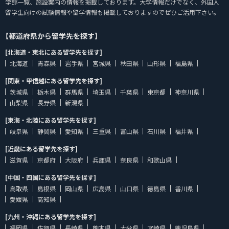
学部一覧、施設案内の情報を掲載しております。大学情報だけでなく、外国人
留学生向けの試験情報や留学情報も掲載しておりますのでぜひご活用下さい。
【都道府県から留学先を探す】
[北海道・東北にある留学先を探す]
北海道
青森県
岩手県
宮城県
秋田県
山形県
福島県
[関東・甲信越にある留学先を探す]
茨城県
栃木県
群馬県
埼玉県
千葉県
東京都
神奈川県
山梨県
長野県
新潟県
[東海・北陸にある留学先を探す]
岐阜県
静岡県
愛知県
三重県
富山県
石川県
福井県
[近畿にある留学先を探す]
滋賀県
京都府
大阪府
兵庫県
奈良県
和歌山県
[中国・四国にある留学先を探す]
鳥取県
島根県
岡山県
広島県
山口県
徳島県
香川県
愛媛県
高知県
[九州・沖縄にある留学先を探す]
福岡県
佐賀県
長崎県
熊本県
大分県
宮崎県
鹿児島県