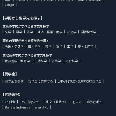
沖縄県
【学問から留学先を探す】
文系の学問が学べる留学先を探す
文学
語学
法学
経済・経営・商学
社会学
国際関係学
理系の学問が学べる留学先を探す
看護・保健学
医・歯学
薬学
理学
工学
農・水産学
文理系の学問が学べる留学先を探す
教員養成・教育学
生活科学
芸術学
総合科学
【奨学金】
奨学金を探す
奨学金に応募する
JAPAN STUDY SUPPORT奨学金
【言語選択】
English
中文（简体字）
中文（繁體字）
한국어
Tiếng Việt
Bahasa Indonesia
ภาษาไทย