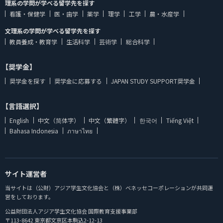
理系の学問が学べる留学先を探す
看護・保健学
医・歯学
薬学
理学
工学
農・水産学
文理系の学問が学べる留学先を探す
教員養成・教育学
生活科学
芸術学
総合科学
【奨学金】
奨学金を探す
奨学金に応募する
JAPAN STUDY SUPPORT奨学金
【言語選択】
English
中文（简体字）
中文（繁體字）
한국어
Tiếng Việt
Bahasa Indonesia
ภาษาไทย
サイト運営者
当サイトは（公財）アジア学生文化協会と（株）ベネッセコーポレーションが共同運
営をしております。
公益財団法人アジア学生文化協会 国際教育支援事業部
〒113-8642 東京都文京区本駒込2-12-13