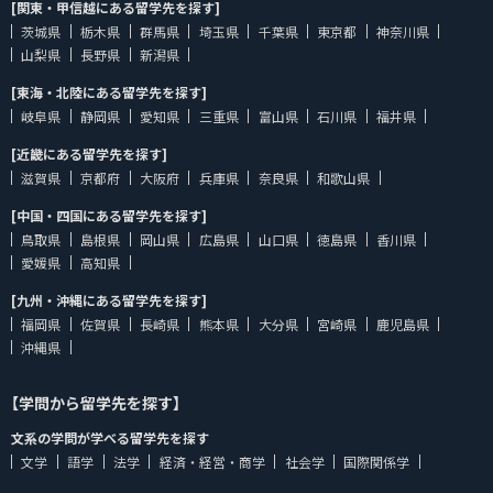
[関東・甲信越にある留学先を探す]
茨城県
栃木県
群馬県
埼玉県
千葉県
東京都
神奈川県
山梨県
長野県
新潟県
[東海・北陸にある留学先を探す]
岐阜県
静岡県
愛知県
三重県
富山県
石川県
福井県
[近畿にある留学先を探す]
滋賀県
京都府
大阪府
兵庫県
奈良県
和歌山県
[中国・四国にある留学先を探す]
鳥取県
島根県
岡山県
広島県
山口県
徳島県
香川県
愛媛県
高知県
[九州・沖縄にある留学先を探す]
福岡県
佐賀県
長崎県
熊本県
大分県
宮崎県
鹿児島県
沖縄県
【学問から留学先を探す】
文系の学問が学べる留学先を探す
文学
語学
法学
経済・経営・商学
社会学
国際関係学