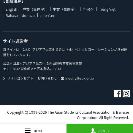
【言語選択】
English
中文（简体字）
中文（繁體字）
한국어
Tiếng Việt
Bahasa Indonesia
ภาษาไทย
サイト運営者
当サイトは（公財）アジア学生文化協会と（株）ベネッセコーポレーションが共同運
営をしております。
公益財団法人アジア学生文化協会 国際教育支援事業部
〒113-8642 東京都文京区本駒込2-12-13
サイトコンセプト
お問い合わせ
Copyright(C) 1999-2026 The Asian Students Cultural Association & Benesse
Corporation. All Right Reserved.
MENU
SIGN UP