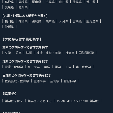
鳥取県
島根県
岡山県
広島県
山口県
徳島県
香川県
愛媛県
高知県
[九州・沖縄にある留学先を探す]
福岡県
佐賀県
長崎県
熊本県
大分県
宮崎県
鹿児島県
沖縄県
【学問から留学先を探す】
文系の学問が学べる留学先を探す
文学
語学
法学
経済・経営・商学
社会学
国際関係学
理系の学問が学べる留学先を探す
看護・保健学
医・歯学
薬学
理学
工学
農・水産学
文理系の学問が学べる留学先を探す
教員養成・教育学
生活科学
芸術学
総合科学
【奨学金】
奨学金を探す
奨学金に応募する
JAPAN STUDY SUPPORT奨学金