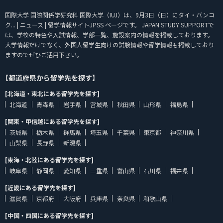
国際大学 国際関係学研究科 国際大学（IUJ）は、9月3日（日）にタイ・バンコ
ク... | ニュース | 留学情報サイトJPSS ページです。 JAPAN STUDY SUPPORTで
は、学校の特色や入試情報、学部一覧、施設案内の情報を掲載しております。
大学情報だけでなく、外国人留学生向けの試験情報や留学情報も掲載しており
ますのでぜひご活用下さい。
【都道府県から留学先を探す】
[北海道・東北にある留学先を探す]
北海道
青森県
岩手県
宮城県
秋田県
山形県
福島県
[関東・甲信越にある留学先を探す]
茨城県
栃木県
群馬県
埼玉県
千葉県
東京都
神奈川県
山梨県
長野県
新潟県
[東海・北陸にある留学先を探す]
岐阜県
静岡県
愛知県
三重県
富山県
石川県
福井県
[近畿にある留学先を探す]
滋賀県
京都府
大阪府
兵庫県
奈良県
和歌山県
[中国・四国にある留学先を探す]