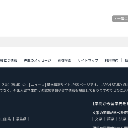
に役立つ情報
先輩のメッセージ
索引検索
サイトマップ
利用規約
後期）の... | ニュース | 留学情報サイトJPSS ページです。 JAPAN STUD
でなく、外国人留学生向けの試験情報や留学情報も掲載しておりますのでぜひご活
【学問から留学先を
文系の学問が学べる留
山形県
福島県
文学
語学
法学
理系の学問が学べる留