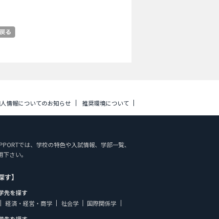
個人情報についてのお知らせ
推奨環境について
Y SUPPORTでは、学校の特色や入試情報、学部一覧、
用下さい。
探す】
学先を探す
経済・経営・商学
社会学
国際関係学
学先を探す