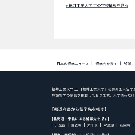
» 福井工業大学 工の学校情報を見る
日本の留学ニュース
留学先を探す
留学
福井工業大学 工 【福井工業大学】私費外国人留学生入試（
施設案内の情報を掲載しております。大学情報だけ
【都道府県から留学先を探す】
[北海道・東北にある留学先を探す]
北海道
青森県
岩手県
宮城県
秋田県
[関東・甲信越にある留学先を探す]