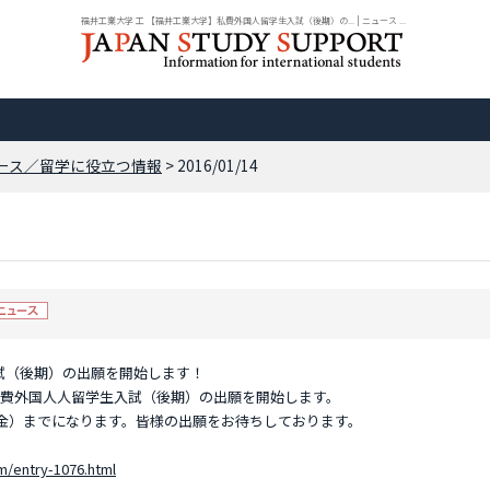
福井工業大学 工 【福井工業大学】私費外国人留学生入試（後期）の... | ニュース ...
ース／留学に役立つ情報
> 2016/01/14
試（後期）の出願を開始します！
私費外国人人留学生入試（後期）の出願を開始します。
日（金）までになります。皆様の出願をお待ちしております。
m/entry-1076.html