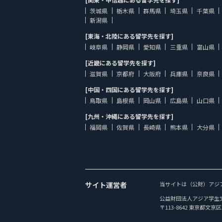
茨城県
栃木県
群馬県
埼玉県
千葉県
新潟県
[東海・北陸にある留学先を探す]
岐阜県
静岡県
愛知県
三重県
富山県
[近畿にある留学先を探す]
滋賀県
京都府
大阪府
兵庫県
奈良県
[中国・四国にある留学先を探す]
鳥取県
島根県
岡山県
広島県
山口県
[九州・沖縄にある留学先を探す]
福岡県
佐賀県
長崎県
熊本県
大分県
サイト運営者
当サイトは（公財）アジ
公益財団法人アジア学生
〒113-8642 東京都文京区