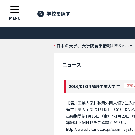
学校を探す
MENU
日本の大学、大学院留学情報JPSS
>
ニュ
ニュース
2016/01/14 福井工業大学 工
【福井工業大学】私費外国人留学生入
福井工業大学では1月15日（金）より
出願期間は1月15日（金）～1月29
詳細は下記ＨＰをご確認ください。
http://www.fukui-ut.ac.jp/exam_syste