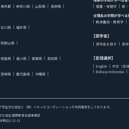
東京都
神奈川県
山梨県
長野県
看護・保健学
医・
文理系の学問が学べる
教員養成・教育学
石川県
福井県
【奨学金】
和歌山県
奨学金を探す
奨学
【言語選択】
徳島県
香川県
愛媛県
高知県
English
中文（简
Bahasa Indonesia
宮崎県
鹿児島県
沖縄県
ア学生文化協会と（株）ベネッセコーポレーションが共同運営をしております。
文化協会 国際教育支援事業部
本駒込2-12-13