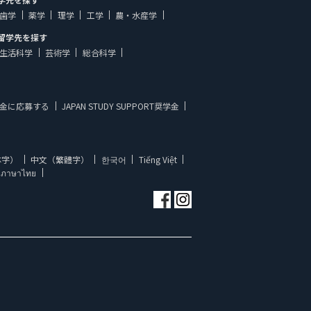
歯学
薬学
理学
工学
農・水産学
留学先を探す
生活科学
芸術学
総合科学
金に応募する
JAPAN STUDY SUPPORT奨学金
体字）
中文（繁體字）
한국어
Tiếng Việt
ภาษาไทย