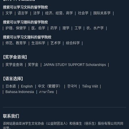
搜索可以学习文科的留学院校
文学
语言学
法学
经济、经营、商学
社会学
国际关系学
搜索可以学习理科的留学院校
护理、保健学
医、齿学
药学
理学
工学
农、水产学
搜索可以学习文理科的留学院校
师范、教育学
生活科学
艺术学
综合科学
【奖学金咨询】
奖学金查询
奖学金
JAPAN STUDY SUPPORT Scholarships
【语言选择】
日本語
English
中文（繁體字）
한국어
Tiếng Việt
Bahasa Indonesia
ภาษาไทย
联系我们
该网站是由亚洲学生文化协会（公益财团法人）和倍楽生（倍乐生）股份有限公司共同
运营。