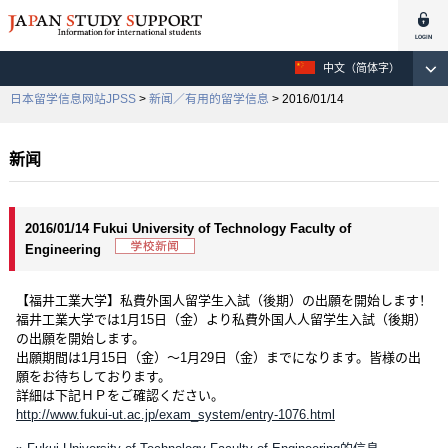
中文（简体字）
日本留学信息网站JPSS
>
新闻／有用的留学信息
> 2016/01/14
新闻
2016/01/14 Fukui University of Technology Faculty of
Engineering
【福井工業大学】私費外国人留学生入試（後期）の出願を開始します！
福井工業大学では1月15日（金）より私費外国人人留学生入試（後期）
の出願を開始します。
出願期間は1月15日（金）～1月29日（金）までになります。皆様の出
願をお待ちしております。
詳細は下記ＨＰをご確認ください。
http://www.fukui-ut.ac.jp/exam_system/entry-1076.html