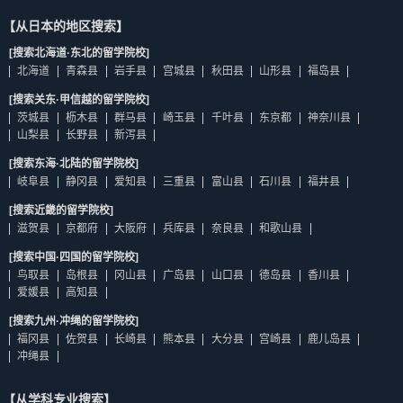
【从日本的地区搜索】
[搜索北海道·东北的留学院校]
北海道
青森县
岩手县
宫城县
秋田县
山形县
福岛县
[搜索关东·甲信越的留学院校]
茨城县
枥木县
群马县
崎玉县
千叶县
东京都
神奈川县
山梨县
长野县
新泻县
[搜索东海·北陆的留学院校]
岐阜县
静冈县
爱知县
三重县
富山县
石川县
福井县
[搜索近畿的留学院校]
滋贺县
京都府
大阪府
兵库县
奈良县
和歌山县
[搜索中国·四国的留学院校]
鸟取县
岛根县
冈山县
广岛县
山口县
德岛县
香川县
爱媛县
高知县
[搜索九州·冲绳的留学院校]
福冈县
佐贺县
长崎县
熊本县
大分县
宫崎县
鹿儿岛县
冲绳县
【从学科专业搜索】