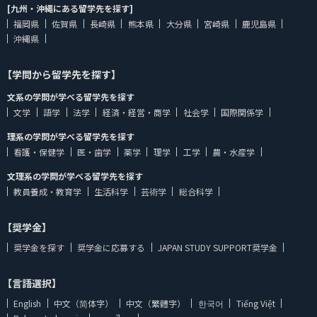
[九州・沖縄にある留学先を探す]
福岡県
佐賀県
長崎県
熊本県
大分県
宮崎県
鹿児島県
沖縄県
【学問から留学先を探す】
文系の学問が学べる留学先を探す
文学
語学
法学
経済・経営・商学
社会学
国際関係学
理系の学問が学べる留学先を探す
看護・保健学
医・歯学
薬学
理学
工学
農・水産学
文理系の学問が学べる留学先を探す
教員養成・教育学
生活科学
芸術学
総合科学
【奨学金】
奨学金を探す
奨学金に応募する
JAPAN STUDY SUPPORT奨学金
【言語選択】
English
中文（简体字）
中文（繁體字）
한국어
Tiếng Việt