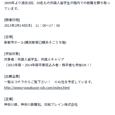
2009年より過去3回、30名もの外国人留学生が国内での就職を勝ち取っ
ています。
[開催日程]
2013年2月14日(木) 11：00～17：00
[会場]
新都市ホール(横浜駅東口横浜そごう９階)
[参加対象]
対象者：外国人留学生、外国人キャリア
（2013年度・2014年度卒業見込み者・既卒者も参加OK！）
[出展企業]
一覧はコチラからご覧下さい！ ※41社を予定しています。
http://www.ryugakusei-job.com/index.html
[主催]
神奈川県、神奈川新聞社、日総ブレイン株式会社