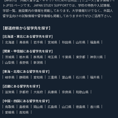
トJPSS ページです。 JAPAN STUDY SUPPORTでは、学校の特色や入試情報、
学部一覧、施設案内の情報を掲載しております。大学情報だけでなく、外国人
留学生向けの試験情報や留学情報も掲載しておりますのでぜひご活用下さい。
【都道府県から留学先を探す】
[北海道・東北にある留学先を探す]
北海道
青森県
岩手県
宮城県
秋田県
山形県
福島県
[関東・甲信越にある留学先を探す]
茨城県
栃木県
群馬県
埼玉県
千葉県
東京都
神奈川県
山梨県
長野県
新潟県
[東海・北陸にある留学先を探す]
岐阜県
静岡県
愛知県
三重県
富山県
石川県
福井県
[近畿にある留学先を探す]
滋賀県
京都府
大阪府
兵庫県
奈良県
和歌山県
[中国・四国にある留学先を探す]
鳥取県
島根県
岡山県
広島県
山口県
徳島県
香川県
愛媛県
高知県