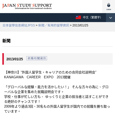
中文（繁體字）
日本留學信息網站JPSS
>
新聞／有用的留學資訊
> 2013/01/25
新聞
2013/01/25
【神奈川】“外国人留学生・キャリアのための合同会社説明会”
KANAGAWA CAREER EXPO 2013開催
「グローバルな経験・能力を活かしたい！」 そんな方々の為に、グロ
ーバルな企業を集めた就職説明会です。
学校・仕事が忙しい方も、 ゆっくりと企業の担当者と話すことができ
る絶好のチャンスです！
2009年より過去3回、30名もの外国人留学生が国内での就職を勝ち取っ
ています。