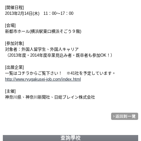
[開催日程]
2013年2月14日(木) 11：00～17：00
[会場]
新都市ホール(横浜駅東口横浜そごう９階)
[参加対象]
対象者：外国人留学生、外国人キャリア
（2013年度・2014年度卒業見込み者・既卒者も参加OK！）
[出展企業]
一覧はコチラからご覧下さい！ ※41社を予定しています。
http://www.ryugakusei-job.com/index.html
[主催]
神奈川県、神奈川新聞社、日総ブレイン株式会社
查詢學校