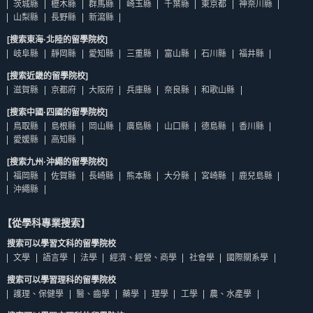
茨城縣
櫪木縣
群馬縣
崎玉縣
千葉縣
東京都
神奈川縣
山梨縣
長野縣
新瀉縣
[搜索東海·北陸的留學院校]
岐阜縣
靜岡縣
愛知縣
三重縣
富山縣
石川縣
福井縣
[搜索近畿的留學院校]
滋賀縣
京都府
大阪府
兵庫縣
奈良縣
和歌山縣
[搜索中國·四國的留學院校]
鳥取縣
島根縣
岡山縣
廣島縣
山口縣
德島縣
香川縣
愛媛縣
高知縣
[搜索九州·沖繩的留學院校]
福岡縣
佐賀縣
長崎縣
熊本縣
大分縣
宮崎縣
鹿兒島縣
沖繩縣
【從學科專業搜索】
搜索可以學習文科的留學院校
文學
語言學
法學
經濟、經營、商學
社會學
國際關系學
搜索可以學習理科的留學院校
護理、保健學
醫、齒學
藥學
理學
工學
農、水產學