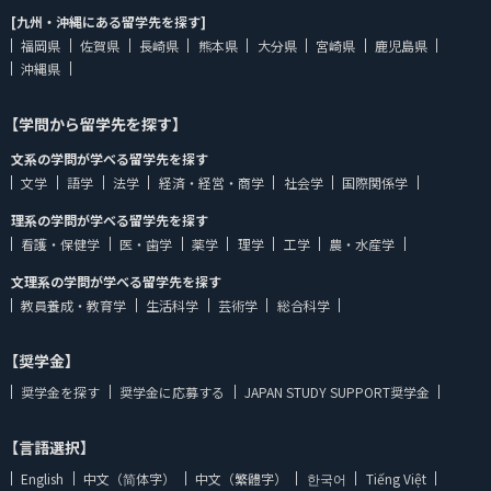
[九州・沖縄にある留学先を探す]
福岡県
佐賀県
長崎県
熊本県
大分県
宮崎県
鹿児島県
沖縄県
【学問から留学先を探す】
文系の学問が学べる留学先を探す
文学
語学
法学
経済・経営・商学
社会学
国際関係学
理系の学問が学べる留学先を探す
看護・保健学
医・歯学
薬学
理学
工学
農・水産学
文理系の学問が学べる留学先を探す
教員養成・教育学
生活科学
芸術学
総合科学
【奨学金】
奨学金を探す
奨学金に応募する
JAPAN STUDY SUPPORT奨学金
【言語選択】
English
中文（简体字）
中文（繁體字）
한국어
Tiếng Việt