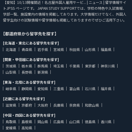
【愛知】10/13開催間近！名古屋外国人雇用サービ... | ニュース | 留学情報サイ
トJPSS ページです。 JAPAN STUDY SUPPORTでは、学校の特色や入試情報、
学部一覧、施設案内の情報を掲載しております。大学情報だけでなく、外国人
留学生向けの試験情報や留学情報も掲載しておりますのでぜひご活用下さい。
【都道府県から留学先を探す】
[北海道・東北にある留学先を探す]
北海道
青森県
岩手県
宮城県
秋田県
山形県
福島県
[関東・甲信越にある留学先を探す]
茨城県
栃木県
群馬県
埼玉県
千葉県
東京都
神奈川県
山梨県
長野県
新潟県
[東海・北陸にある留学先を探す]
岐阜県
静岡県
愛知県
三重県
富山県
石川県
福井県
[近畿にある留学先を探す]
滋賀県
京都府
大阪府
兵庫県
奈良県
和歌山県
[中国・四国にある留学先を探す]
鳥取県
島根県
岡山県
広島県
山口県
徳島県
香川県
愛媛県
高知県