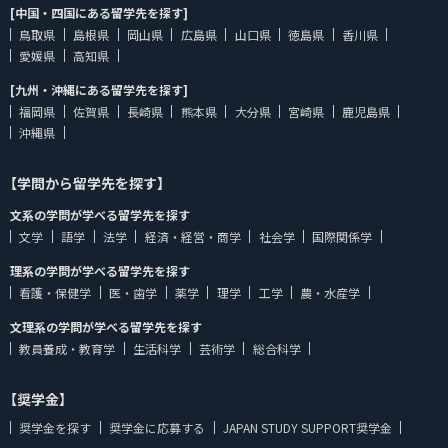
[中国・四国にある留学先を探す]
鳥取県
島根県
岡山県
広島県
山口県
徳島県
香川県
愛媛県
高知県
[九州・沖縄にある留学先を探す]
福岡県
佐賀県
長崎県
熊本県
大分県
宮崎県
鹿児島県
沖縄県
【学問から留学先を探す】
文系の学問が学べる留学先を探す
文学
語学
法学
経済・経営・商学
社会学
国際関係学
理系の学問が学べる留学先を探す
看護・保健学
医・歯学
薬学
理学
工学
農・水産学
文理系の学問が学べる留学先を探す
教員養成・教育学
生活科学
芸術学
総合科学
【奨学金】
奨学金を探す
奨学金に応募する
JAPAN STUDY SUPPORT奨学金