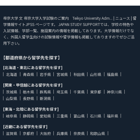
帝京大学 文 帝京大学入学試験のご案内 Teikyo University Adm... | ニュース | 留
学情報サイトJPSS ページです。 JAPAN STUDY SUPPORTでは、学校の特色や
入試情報、学部一覧、施設案内の情報を掲載しております。大学情報だけでな
く、外国人留学生向けの試験情報や留学情報も掲載しておりますのでぜひご活
用下さい。
【都道府県から留学先を探す】
[北海道・東北にある留学先を探す]
北海道
青森県
岩手県
宮城県
秋田県
山形県
福島県
[関東・甲信越にある留学先を探す]
茨城県
栃木県
群馬県
埼玉県
千葉県
東京都
神奈川県
山梨県
長野県
新潟県
[東海・北陸にある留学先を探す]
岐阜県
静岡県
愛知県
三重県
富山県
石川県
福井県
[近畿にある留学先を探す]
滋賀県
京都府
大阪府
兵庫県
奈良県
和歌山県