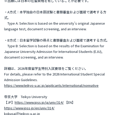
※出願には日本の在留資格を有していることが必要です。
・A方式：本学独自の日本語試験と書類審査および面接で選考する方
式。
Type A: Selection is based on the university’s original Japanese
language test, document screening, and an interview.
・B方式：日本留学試験の得点と書類審査および面接で選考する方式。
Type B: Selection is based on the results of the Examination for
Japanese University Admission for International Students (EJU),
document screening, and an interview.
詳細は、2026年度留学生特別入試要項をご覧ください。
For details, please refer to the 2026 International Student Special
Admission Guidelines.
https://www.teikyo-u.ac.jp/applicants/international/nonnative
帝京大学 Teikyo University
【JP】
https://www.jpss.jp/ja/univ/314/
【EN】
https://www.jpss.jp/en/univ/314/
kokusai＠teikyo-u.ac.jp