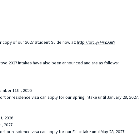
r copy of our 2027 Student Guide now at:
http://bit.ly/44n1GuY
 two 2027 intakes have also been announced and are as follows:
ember 11th, 2026.
t or residence visa can apply for our Spring intake until January 29, 2027.
t, 2026
h, 2027.
t or residence visa can apply for our Fall intake until May 28, 2027.