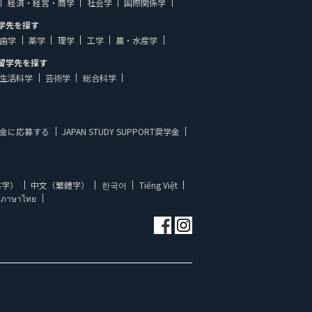
経済・経営・商学
社会学
国際関係学
学先を探す
歯学
薬学
理学
工学
農・水産学
留学先を探す
生活科学
芸術学
総合科学
金に応募する
JAPAN STUDY SUPPORT奨学金
体字）
中文（繁體字）
한국어
Tiếng Việt
ภาษาไทย