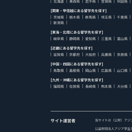
北海道
青森県
岩手県
宮城県
秋田県
[関東・甲信越にある留学先を探す]
茨城県
栃木県
群馬県
埼玉県
千葉県
新潟県
[東海・北陸にある留学先を探す]
岐阜県
静岡県
愛知県
三重県
富山県
[近畿にある留学先を探す]
滋賀県
京都府
大阪府
兵庫県
奈良県
[中国・四国にある留学先を探す]
鳥取県
島根県
岡山県
広島県
山口県
[九州・沖縄にある留学先を探す]
福岡県
佐賀県
長崎県
熊本県
大分県
サイト運営者
当サイトは（公財）アジ
公益財団法人アジア学生