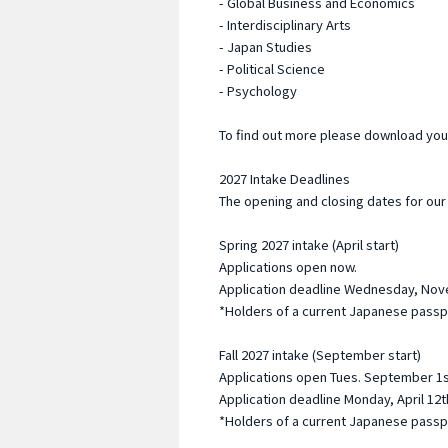
- Global Business and Economics
- Interdisciplinary Arts
- Japan Studies
- Political Science
- Psychology
To find out more please download you
2027 Intake Deadlines
The opening and closing dates for our
Spring 2027 intake (April start)
Applications open now.
Application deadline Wednesday, Nov
*Holders of a current Japanese passpor
Fall 2027 intake (September start)
Applications open Tues. September 1s
Application deadline Monday, April 12t
*Holders of a current Japanese passpor