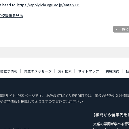
se head to:
https://apply.icla.ygu.ac.jp/enter/119
学校情報を見る
に役立つ情報
先輩のメッセージ
索引検索
サイトマップ
利用規約
学情報サイトJPSS ページです。 JAPAN STUDY SUPPORTでは、学校の特色
や留学情報も掲載しておりますのでぜひご活用下さい。
【学問から留学先を
文系の学問が学べる留