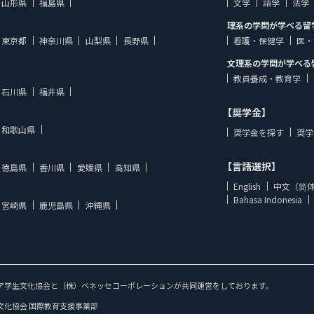
山形県
福島県
文学
語学
法学
理系の学問が学べる留
東京都
神奈川県
山梨県
長野県
看護・保健学
医・
文理系の学問が学べる
教員養成・教育学
石川県
福井県
【奨学金】
和歌山県
奨学金を探す
奨学
【言語選択】
徳島県
香川県
愛媛県
高知県
English
中文（简
Bahasa Indonesia
宮崎県
鹿児島県
沖縄県
ア学生文化協会と（株）ベネッセコーポレーションが共同運営をしております。
文化協会 国際教育支援事業部