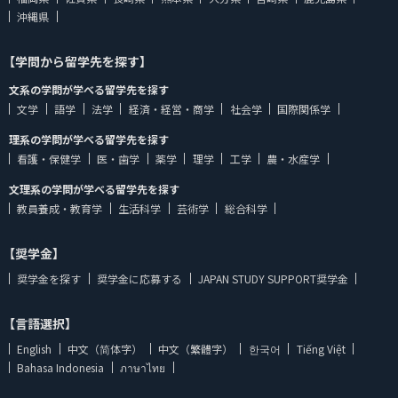
沖縄県
【学問から留学先を探す】
文系の学問が学べる留学先を探す
文学
語学
法学
経済・経営・商学
社会学
国際関係学
理系の学問が学べる留学先を探す
看護・保健学
医・歯学
薬学
理学
工学
農・水産学
文理系の学問が学べる留学先を探す
教員養成・教育学
生活科学
芸術学
総合科学
【奨学金】
奨学金を探す
奨学金に応募する
JAPAN STUDY SUPPORT奨学金
【言語選択】
English
中文（简体字）
中文（繁體字）
한국어
Tiếng Việt
Bahasa Indonesia
ภาษาไทย