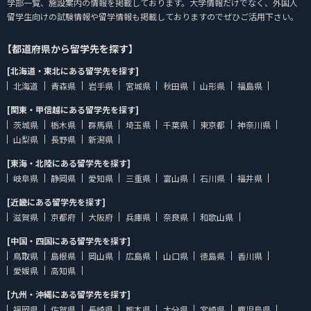
学部一覧、施設案内の情報を掲載しております。大学情報だけでなく、外国人
留学生向けの試験情報や留学情報も掲載しておりますのでぜひご活用下さい。
【都道府県から留学先を探す】
[北海道・東北にある留学先を探す]
北海道
青森県
岩手県
宮城県
秋田県
山形県
福島県
[関東・甲信越にある留学先を探す]
茨城県
栃木県
群馬県
埼玉県
千葉県
東京都
神奈川県
山梨県
長野県
新潟県
[東海・北陸にある留学先を探す]
岐阜県
静岡県
愛知県
三重県
富山県
石川県
福井県
[近畿にある留学先を探す]
滋賀県
京都府
大阪府
兵庫県
奈良県
和歌山県
[中国・四国にある留学先を探す]
鳥取県
島根県
岡山県
広島県
山口県
徳島県
香川県
愛媛県
高知県
[九州・沖縄にある留学先を探す]
福岡県
佐賀県
長崎県
熊本県
大分県
宮崎県
鹿児島県