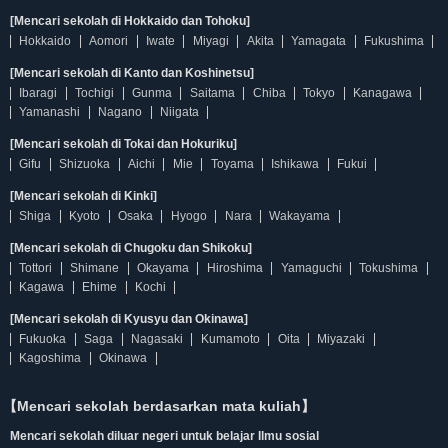
[Mencari sekolah di Hokkaido dan Tohoku]
Hokkaido
Aomori
Iwate
Miyagi
Akita
Yamagata
Fukushima
[Mencari sekolah di Kanto dan Koshinetsu]
Ibaragi
Tochigi
Gunma
Saitama
Chiba
Tokyo
Kanagawa
Yamanashi
Nagano
Niigata
[Mencari sekolah di Tokai dan Hokuriku]
Gifu
Shizuoka
Aichi
Mie
Toyama
Ishikawa
Fukui
[Mencari sekolah di Kinki]
Shiga
Kyoto
Osaka
Hyogo
Nara
Wakayama
[Mencari sekolah di Chugoku dan Shikoku]
Tottori
Shimane
Okayama
Hiroshima
Yamaguchi
Tokushima
Kagawa
Ehime
Kochi
[Mencari sekolah di Kyusyu dan Okinawa]
Fukuoka
Saga
Nagasaki
Kumamoto
Oita
Miyazaki
Kagoshima
Okinawa
【Mencari sekolah berdasarkan mata kuliah】
Mencari sekolah diluar negeri untuk belajar Ilmu sosial