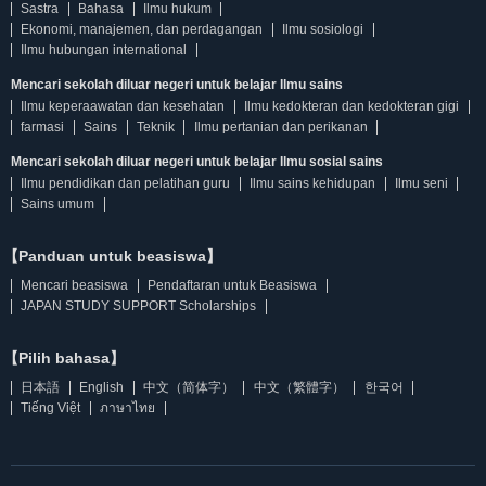
Sastra
Bahasa
Ilmu hukum
Ekonomi, manajemen, dan perdagangan
Ilmu sosiologi
Ilmu hubungan international
Mencari sekolah diluar negeri untuk belajar Ilmu sains
Ilmu keperaawatan dan kesehatan
Ilmu kedokteran dan kedokteran gigi
farmasi
Sains
Teknik
Ilmu pertanian dan perikanan
Mencari sekolah diluar negeri untuk belajar Ilmu sosial sains
Ilmu pendidikan dan pelatihan guru
Ilmu sains kehidupan
Ilmu seni
Sains umum
【Panduan untuk beasiswa】
Mencari beasiswa
Pendaftaran untuk Beasiswa
JAPAN STUDY SUPPORT Scholarships
【Pilih bahasa】
日本語
English
中文（简体字）
中文（繁體字）
한국어
Tiếng Việt
ภาษาไทย