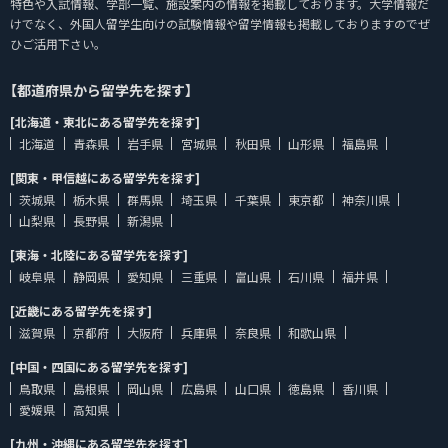
特色や入試情報、学部一覧、施設案内の情報を掲載しております。大学情報だ
けでなく、外国人留学生向けの試験情報や留学情報も掲載しておりますのでぜ
ひご活用下さい。
【都道府県から留学先を探す】
[北海道・東北にある留学先を探す]
北海道
青森県
岩手県
宮城県
秋田県
山形県
福島県
[関東・甲信越にある留学先を探す]
茨城県
栃木県
群馬県
埼玉県
千葉県
東京都
神奈川県
山梨県
長野県
新潟県
[東海・北陸にある留学先を探す]
岐阜県
静岡県
愛知県
三重県
富山県
石川県
福井県
[近畿にある留学先を探す]
滋賀県
京都府
大阪府
兵庫県
奈良県
和歌山県
[中国・四国にある留学先を探す]
鳥取県
島根県
岡山県
広島県
山口県
徳島県
香川県
愛媛県
高知県
[九州・沖縄にある留学先を探す]