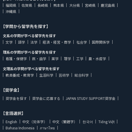
福岡県
佐賀県
長崎県
熊本県
大分県
宮崎県
鹿児島県
沖縄県
【学問から留学先を探す】
文系の学問が学べる留学先を探す
文学
語学
法学
経済・経営・商学
社会学
国際関係学
理系の学問が学べる留学先を探す
看護・保健学
医・歯学
薬学
理学
工学
農・水産学
文理系の学問が学べる留学先を探す
教員養成・教育学
生活科学
芸術学
総合科学
【奨学金】
奨学金を探す
奨学金に応募する
JAPAN STUDY SUPPORT奨学金
【言語選択】
English
中文（简体字）
中文（繁體字）
한국어
Tiếng Việt
Bahasa Indonesia
ภาษาไทย