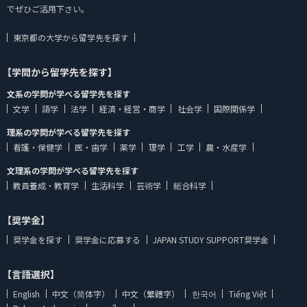
でぜひご活用下さい。
東京都の大学から留学先を探す
【学問から留学先を探す】
文系の学問が学べる留学先を探す
文学
語学
法学
経済・経営・商学
社会学
国際関係学
理系の学問が学べる留学先を探す
看護・保健学
医・歯学
薬学
理学
工学
農・水産学
文理系の学問が学べる留学先を探す
教員養成・教育学
生活科学
芸術学
総合科学
【奨学金】
奨学金を探す
奨学金に応募する
JAPAN STUDY SUPPORT奨学金
【言語選択】
English
中文（简体字）
中文（繁體字）
한국어
Tiếng Việt