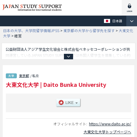
日本語
日本の大学、大学院留学情報JPSS
>
東京都の大学から留学先を探す
>
大東文化
大学
>
経営
公益財団法人アジア学生文化協会と株式会社ベネッセコーポレーションが共
同運営しているJAPAN STUDY SUPPORTでは外国人留学生を募集している約
1,300校の大学・大学院・短大・専門学校情報を掲載しています。
こちらでは大東文化大学に関する詳細情報を記載しており、文学部や経済学
部や外国語学部や法学部や国際関係学部や経営学部や社会学部やスポーツ・
東京都
/ 私立
健康科学部等、学部別情報や、募集定員や合格者数など入試情報、施設案
大東文化大学
|
Daito Bunka University
内、アクセスなど外国人留学生に必要な情報を掲載しているので是非ご利用
ください。
オフィシャルサイト:
https://www.daito.ac.jp/
大東文化大学トップページへ